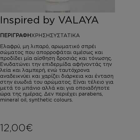
DEPOT
AUSTRALIAN GOLD
Inspired by VALAYA
HOROMIA
SPECIAL OFFERS
ΠΕΡΙΓΡΑΦΗ
ΧΡΗΣΗ
ΣΥΣΤΑΤΙΚΑ
ΣΥΝΔΕΣΗ
ΚΑΛΑΘΙ
Ελαφρύ, μη λιπαρό, αρωματικό σπρέι
σώματος που απορροφάται αμέσως και
προδίδει μία αίσθηση δροσιάς και τόνωσης.
Ενυδατώνει την επιδερμίδα αφήνοντάς την
λεία και λαμπερή, ενώ ταυτόχρονα
αναδεικνύει και χαρίζει διάρκεια και ένταση
στην ευωδιά του αρώματος. Είναι τέλειο για
μετά το μπάνιο αλλά και για οποιαδήποτε
ώρα της ημέρας. Δεν περιέχει parabens,
mineral oil, synthetic colours.
12,00
€