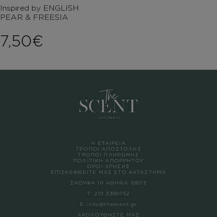
Inspired by ENGLISH
PEAR & FREESIA
7,50
€
Η ΕΤΑΙΡΕΙΑ
ΤΡΟΠΟΙ ΑΠΟΣΤΟΛΗΣ
ΤΡΟΠΟΙ ΠΛΗΡΩΜΗΣ
ΠΟΛΙΤΙΚΗ ΑΠΟΡΡΗΤΟΥ
ΟΡΟΙ ΧΡΗΣΗΣ
ΕΠΙΣΚΕΦΘΕΙΤΕ ΜΑΣ ΣΤΟ ΚΑΤΑΣΤΗΜΑ
ΣΚΟΥΦΑ 10 ΑΘΗΝΑ 10673
Τ:
210 3390752
Ε:
info@thescent.gr
ΑΚΟΛΟΥΘΗΣΤΕ ΜΑΣ