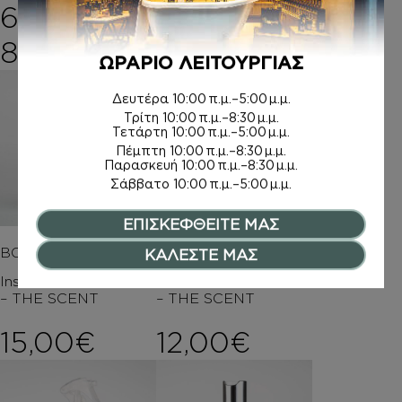
ΚΡΕΜΑ ΧΕΡΙΩΝ
6,00
€
–
Price range: 6,00€ th
7,50
€
8,00
€
ΩΡΑΡΙΟ ΛΕΙΤΟΥΡΓΙΑΣ
Δευτέρα
10:00 π.μ.–5:00 μ.μ.
Τρίτη
10:00 π.μ.–8:30 μ.μ.
Τετάρτη
10:00 π.μ.–5:00 μ.μ.
Πέμπτη
10:00 π.μ.–8:30 μ.μ.
Παρασκευή
10:00 π.μ.–8:30 μ.μ.
Σάββατο
10:00 π.μ.–5:00 μ.μ.
ΕΠΙΣΚΕΦΘΕΙΤΕ ΜΑΣ
BODY BUTTER
BODY MIST
ΚΑΛΕΣΤΕ ΜΑΣ
Inspired by ΒΑΝΙΛΙΑ
Inspired by ΒΑΝΙΛΙΑ
– THE SCENT
– THE SCENT
15,00
€
12,00
€