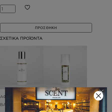
Inspired by ΒΑΝΙΛΙΑ - THE SCENT GEL ποσότητα
ΠΡΟΣΘΗΚΗ
ΣΧΕΤΙΚΑ ΠΡΟΪΟΝΤΑ
ΑΦΡΟΛΟΥΤΡΑ
HAND CREAM
ΒΑΝΙΛΙΑ –
Inspired by ΒΑΝΙΛΙΑ
– THE SCENT