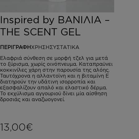
DEPOT
AUSTRALIAN GOLD
Inspired by ΒΑΝΙΛΙΑ –
HOROMIA
SPECIAL OFFERS
THE SCENT GEL
ΣΥΝΔΕΣΗ
ΚΑΛΑΘΙ
ΠΕΡΙΓΡΑΦΗ
ΧΡΗΣΗ
ΣΥΣΤΑΤΙΚΑ
Ελαφριά σύνθεση σε μορφή τζελ για μετά
το ξύρισμα, χωρίς οινόπνευμα. Καταπραϋνει
κοκκινίλες χάρη στην παρουσία της αλόης.
Ταυτόχρονα η αλλαντοϊνη και η βιταμίνη Ε
διατηρούν την υδάτινη ισορροπία και
εξασφαλίζουν απαλό και ελαστικό δέρμα.
Το εκχύλισμα αγγουριού δίνει μία αίσθηση
δροσιάς και αναζωογονεί.
13,00
€