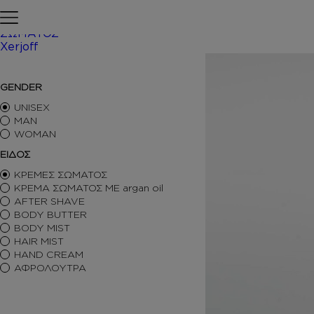
Skip to content
Αρχική σελίδα
ΠΕΡΙΠΟΙΗΣΗ
ΣΩΜΑΤΟΣ
Xerjoff
/ Inspi
ΑΡΩΜΑΤΑ ΤΥΠΟΥ
GENDER
ΑΦΡΟΛΟΥΤΡΑ
ΚΡΕΜΕΣ ΣΩΜΑΤΟΣ
UNISEX
BODY BUTTER
MAN
WOMAN
BODY MIST
HAIR MIST
ΕΙΔΟΣ
AFTER SHAVE
ΚΡΕΜΕΣ ΣΩΜΑΤΟΣ
BODY SORBET – AFTER SUN
ΚΡΕΜΑ ΣΩΜΑΤΟΣ ΜΕ argan oil
HAIR OILS
AFTER SHAVE
SHIMMERING BODY OIL
BODY BUTTER
SKINCARE
BODY MIST
ΑΝΤΙΣΗΠΤΙΚΑ
HAIR MIST
ΑΡΩΜΑΤΙΚΑ ΚΕΡΙΑ – DIFFUSERS
HAND CREAM
SETS
ΑΦΡΟΛΟΥΤΡΑ
SEASONAL
ORTIGIA SICILIA