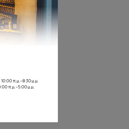
0€
rough 8,00€
ή
10:00 π.μ.–8:30 μ.μ.
0:00 π.μ.–5:00 μ.μ.