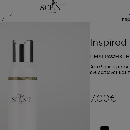
/
red by OP
Inspire
ΠΕΡΙΓΡΑΦΗ
ΧΡΗ
Απαλή κρέμα σώ
ενυδατώνει και 
7,00
€