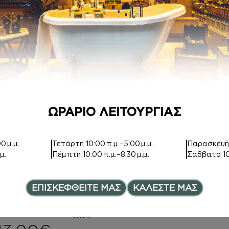
ΑΦΡΟΛΟΥΤΡΑ
HAIR MIST
Inspired by ALIEN
Inspired by MYSLF
GODDESS
11,00
€
6,00
€
–
ce range: 6,00€ through 8,0
Price range: 6,00€ th
8,00
€
ΩΡΑΡΙΟ ΛΕΙΤΟΥΡΓΙΑΣ
0 μ.μ.
Τετάρτη
10:00 π.μ.–5:00 μ.μ.
Παρασκευ
μ.
Πέμπτη
10:00 π.μ.–8:30 μ.μ.
Σάββατο
1
Inspired by Xerjoff
HAIR MIST
ΕΠΙΣΚΕΦΘΕΙΤΕ ΜΑΣ
ΚΑΛΕΣΤΕ ΜΑΣ
Inspired by ERBA
Inspired by
PURA
VELVET ROSE &
OUD