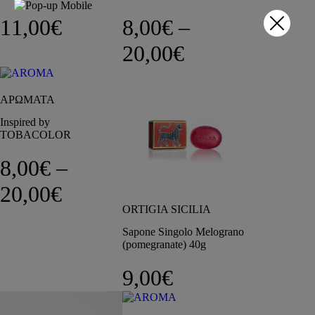
11,00
€
8,00
€
–
Price range: 8
20,00
€
ΑΡΩΜΑΤΑ
Inspired by
TOBACOLOR
8,00
€
–
Price range: 8,00€ through 
20,00
€
ORTIGIA SICILIA
Sapone Singolo Melograno
(pomegranate) 40g
9,00
€