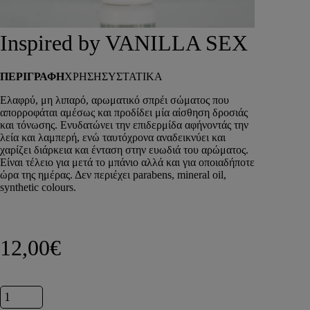
DEPOT
AUSTRALIAN GOLD
Inspired by VANILLA SEX
HOROMIA
SPECIAL OFFERS
ΠΕΡΙΓΡΑΦΗ
ΧΡΗΣΗ
ΣΥΣΤΑΤΙΚΑ
ΣΥΝΔΕΣΗ
ΚΑΛΑΘΙ
Ελαφρύ, μη λιπαρό, αρωματικό σπρέι σώματος που
απορροφάται αμέσως και προδίδει μία αίσθηση δροσιάς
και τόνωσης. Ενυδατώνει την επιδερμίδα αφήνοντάς την
λεία και λαμπερή, ενώ ταυτόχρονα αναδεικνύει και
χαρίζει διάρκεια και ένταση στην ευωδιά του αρώματος.
Είναι τέλειο για μετά το μπάνιο αλλά και για οποιαδήποτε
ώρα της ημέρας. Δεν περιέχει parabens, mineral oil,
synthetic colours.
12,00
€
Inspired by VANILLA SEX ποσότητα