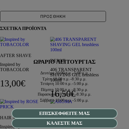
ΠΡΟΣΘΗΚΗ
ΣΧΕΤΙΚΑ ΠΡΟΪΟΝΤΑ
AFTER SHAVE
DEPOT
ΩΡΑΡΙΟ ΛΕΙΤΟΥΡΓΙΑΣ
Inspired by
TOBACOLOR
406 TRANSPARENT
Δευτέρα
10:00 π.μ.–5:00 μ.μ.
SHAVING GEL brushless
Τρίτη
10:00 π.μ.–8:30 μ.μ.
100ml
13,00
€
Τετάρτη
10:00 π.μ.–5:00 μ.μ.
Πέμπτη
10:00 π.μ.–8:30 μ.μ.
16,50
€
Παρασκευή
10:00 π.μ.–8:30 μ.μ.
Σάββατο
10:00 π.μ.–5:00 μ.μ.
ΑΡΩΜΑΤΑ
ΕΠΙΣΚΕΦΘΕΙΤΕ ΜΑΣ
HAIR MIST
Inspired by TERRE
ΚΑΛΕΣΤΕ ΜΑΣ
Inspired by ROSE PRICK
D’HERMES INTENSE