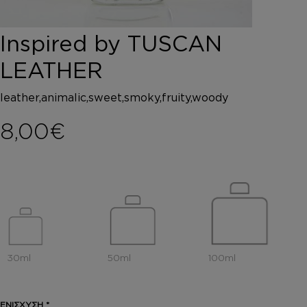
DEPOT
AUSTRALIAN GOLD
Inspired by TUSCAN
HOROMIA
SPECIAL OFFERS
LEATHER
ΣΥΝΔΕΣΗ
ΚΑΛΑΘΙ
leather,animalic,sweet,smoky,fruity,woody
8,00
€
ΕΝΙΣΧΥΣΗ
*