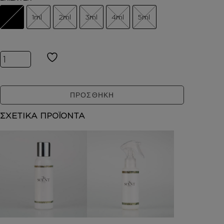
1ml
2ml
3ml
4ml
5ml
Inspired by TUSCAN LEATHER ποσότητα
ΠΡΟΣΘΗΚΗ
ΣΧΕΤΙΚΑ ΠΡΟΪΟΝΤΑ