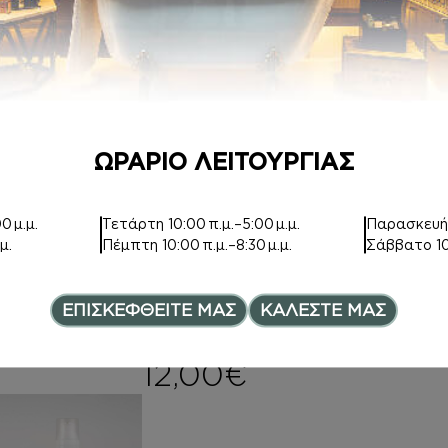
Price range: 8,00€ t
7,50
€
20,00
€
ΩΡΑΡΙΟ ΛΕΙΤΟΥΡΓΙΑΣ
BODY BUTTER
ΚΡΕΜΕΣ ΣΩΜΑΤ
0 μ.μ.
Τετάρτη
10:00 π.μ.–5:00 μ.μ.
Παρασκευ
ΟΣ
μ.
Πέμπτη
10:00 π.μ.–8:30 μ.μ.
Σάββατο
1
Inspired by
ΒΑΝΙΛΙΑ – THE
Inspired by
SCENT
ΒΑΝΙΛΙΑ –
ΕΠΙΣΚΕΦΘΕΙΤΕ ΜΑΣ
ΚΑΛΕΣΤΕ ΜΑΣ
ce range: 6,00€ through 8,0
15,00
€
7,00
€
–
Price range:
12,00
€