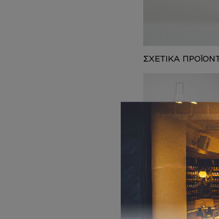
DEPOT
AUSTRALIAN GOLD
HOROMIA
SPECIAL OFFERS
ΣΧΕΤΙΚΑ ΠΡΟΪΟΝ
BODY MIST
Inspired by
ΒΑΝΙΛΙΑ – THE
SCENT
12,00
€