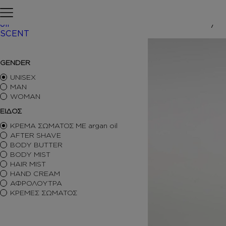
Skip to content
Αρχική σελίδα
ΠΕΡΙΠΟΙΗΣΗ
oil
SCENT
/ Inspired 
ΑΡΩΜΑΤΑ ΤΥΠΟΥ
GENDER
ΑΦΡΟΛΟΥΤΡΑ
ΚΡΕΜΕΣ ΣΩΜΑΤΟΣ
UNISEX
BODY BUTTER
MAN
WOMAN
BODY MIST
HAIR MIST
ΕΙΔΟΣ
AFTER SHAVE
ΚΡΕΜΑ ΣΩΜΑΤΟΣ ΜΕ argan oil
BODY SORBET – AFTER SUN
AFTER SHAVE
HAIR OILS
BODY BUTTER
SHIMMERING BODY OIL
BODY MIST
SKINCARE
HAIR MIST
ΑΝΤΙΣΗΠΤΙΚΑ
HAND CREAM
ΑΡΩΜΑΤΙΚΑ ΚΕΡΙΑ – DIFFUSERS
ΑΦΡΟΛΟΥΤΡΑ
SETS
ΚΡΕΜΕΣ ΣΩΜΑΤΟΣ
SEASONAL
ORTIGIA SICILIA