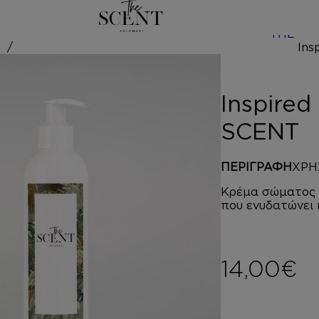
/
THE
by ΒΑΝΙΛΙΑ – T
Inspired
SCENT
ΠΕΡΙΓΡΑΦΗ
ΧΡΗ
Κρέμα σώματος μ
που ενυδατώνει 
14,00
€