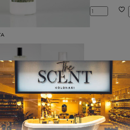
Inspired by ΒΑ
ΤΑ
THE SCENT
HAND CREAM
Inspired by
Inspired by
ΒΑΝΙΛΙΑ
ΒΑΝΙΛΙΑ – THE
SCENT ΚΡΕΜΑ
ΧΕΡΙΩΝ
8,00
€
–