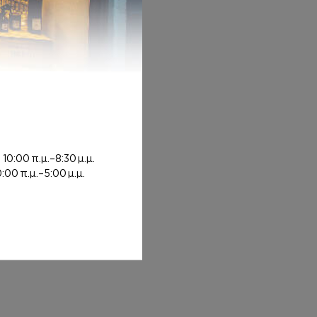
hrough 20,00€
ή
10:00 π.μ.–8:30 μ.μ.
0:00 π.μ.–5:00 μ.μ.
0€
 7,00€ through 12,00€