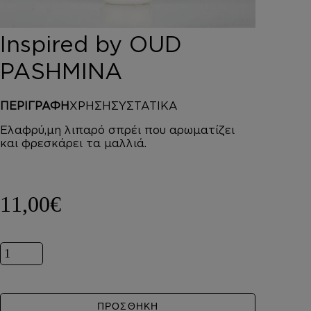
DEPOT
AUSTRALIAN GOLD
Inspired by OUD
HOROMIA
SPECIAL OFFERS
PASHMINA
ΣΥΝΔΕΣΗ
ΚΑΛΑΘΙ
ΠΕΡΙΓΡΑΦΗ
ΧΡΗΣΗ
ΣΥΣΤΑΤΙΚΑ
Ελαφρύ,μη λιπαρό σπρέι που αρωματίζει
και φρεσκάρει τα μαλλιά.
11,00
€
Inspired by OUD PASHMINA ποσότητα
ΠΡΟΣΘΗΚΗ