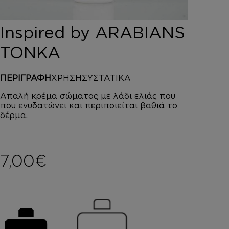
DEPOT
AUSTRALIAN GOLD
Inspired by ARABIANS
HOROMIA
SPECIAL OFFERS
TONKA
ΣΥΝΔΕΣΗ
ΚΑΛΑΘΙ
ΠΕΡΙΓΡΑΦΗ
ΧΡΗΣΗ
ΣΥΣΤΑΤΙΚΑ
Απαλή κρέμα σώματος με λάδι ελιάς που
που ενυδατώνει και περιποιείται βαθιά το
δέρμα.
7,00
€