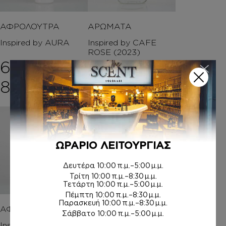
ΑΦΡΟΛΟΥΤΡΑ
ΑΡΩΜΑΤΑ
Inspired by AURA
Inspired by CAFE
ROSE (2023)
6,00
€
–
8,00
€
–
Price range: 6,00€ th
8,00
€
Price ran
20,00
€
ΩΡΑΡΙΟ ΛΕΙΤΟΥΡΓΙΑΣ
Δευτέρα
10:00 π.μ.–5:00 μ.μ.
Τρίτη
10:00 π.μ.–8:30 μ.μ.
Τετάρτη
10:00 π.μ.–5:00 μ.μ.
Πέμπτη
10:00 π.μ.–8:30 μ.μ.
Παρασκευή
10:00 π.μ.–8:30 μ.μ.
ΑΦΡΟΛΟΥΤΡΑ
HAIR MIST
Σάββατο
10:00 π.μ.–5:00 μ.μ.
Inspired by FLEUR DE
Inspired by FLEUR DE