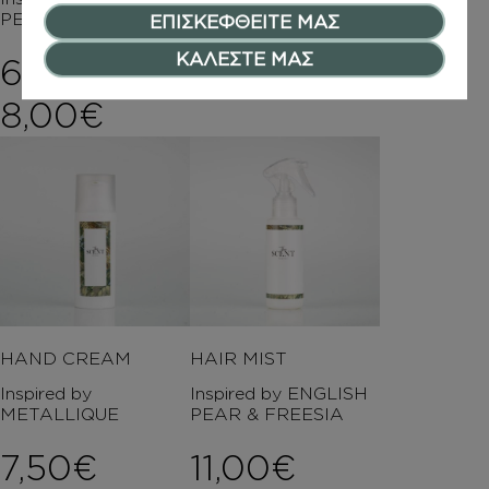
PEAU
PEAU
ΕΠΙΣΚΕΦΘΕΙΤΕ ΜΑΣ
ΚΑΛΕΣΤΕ ΜΑΣ
6,00
€
–
11,00
€
Price range: 6,00€ th
8,00
€
HAND CREAM
HAIR MIST
Inspired by
Inspired by ENGLISH
METALLIQUE
PEAR & FREESIA
7,50
€
11,00
€