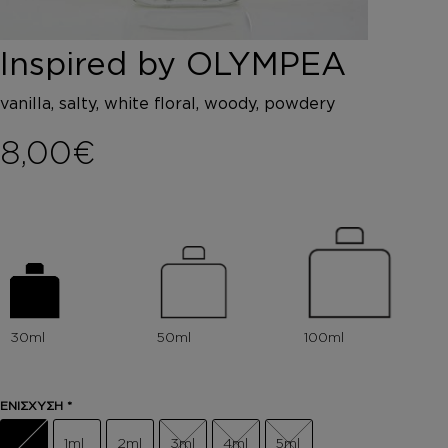
DEPOT
AUSTRALIAN GOLD
Inspired by OLYMPEA
HOROMIA
SPECIAL OFFERS
vanilla, salty, white floral, woody, powdery
ΣΥΝΔΕΣΗ
ΚΑΛΑΘΙ
8,00
€
ΕΝΙΣΧΥΣΗ
*
1ml
2ml
3ml
4ml
5ml