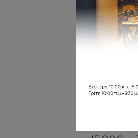
BODY MIST
Inspired by
OLYMPEA
12,00
€
Δευτέρα
10:00 π.μ.–5:0
Τρίτη
10:00 π.μ.–8:30 μ.
BODY BUTTER
Inspired by
OLYMPEA