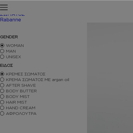
Skip to content
Αρχική σελίδα
ΠΕΡΙΠΟΙΗΣΗ
ΣΩΜΑΤΟΣ
Rabanne
/ Inspir
ΑΡΩΜΑΤΑ ΤΥΠΟΥ
GENDER
ΑΦΡΟΛΟΥΤΡΑ
ΚΡΕΜΕΣ ΣΩΜΑΤΟΣ
WOMAN
BODY BUTTER
MAN
UNISEX
BODY MIST
HAIR MIST
ΕΙΔΟΣ
AFTER SHAVE
ΚΡΕΜΕΣ ΣΩΜΑΤΟΣ
BODY SORBET – AFTER SUN
ΚΡΕΜΑ ΣΩΜΑΤΟΣ ΜΕ argan oil
HAIR OILS
AFTER SHAVE
SHIMMERING BODY OIL
BODY BUTTER
SKINCARE
BODY MIST
ΑΝΤΙΣΗΠΤΙΚΑ
HAIR MIST
ΑΡΩΜΑΤΙΚΑ ΚΕΡΙΑ – DIFFUSERS
HAND CREAM
SETS
ΑΦΡΟΛΟΥΤΡΑ
SEASONAL
ORTIGIA SICILIA