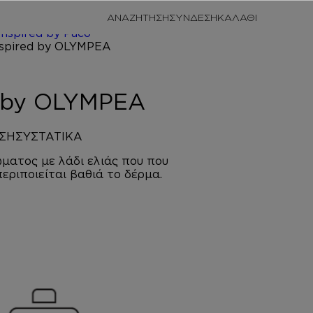
/
ΠΡΟΣΩΠΙΚΗ
ΑΝΑΖΗΤΗΣΗ
ΣΥΝΔΕΣΗ
/
ΚΡΕΜΕΣ
Inspired by Paco
MPEA
d by OLYMPEA
ΣΗ
ΣΥΣΤΑΤΙΚΑ
ματος με λάδι ελιάς που που
περιποιείται βαθιά το δέρμα.