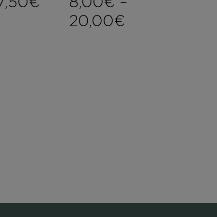
7,50
€
8,00
€
–
Price range
20,00
€