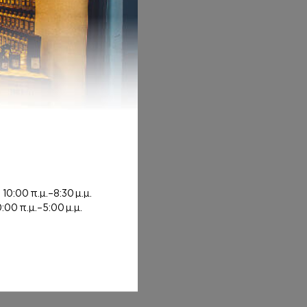
rough 8,00€
ή
10:00 π.μ.–8:30 μ.μ.
0:00 π.μ.–5:00 μ.μ.