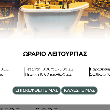
ΑΦΡΟΛΟΥΤΡΑ
HAIR MIST
Inspired by
Inspired by
OLYMPEA
OLYMPEA
6,00
€
–
11,00
€
Price range: 6,00€ th
8,00
€
ΩΡΑΡΙΟ ΛΕΙΤΟΥΡΓΙΑΣ
0 μ.μ.
Τετάρτη
10:00 π.μ.–5:00 μ.μ.
Παρασκευ
μ.
Πέμπτη
10:00 π.μ.–8:30 μ.μ.
Σάββατο
1
HAND CREAM
ΑΡΩΜΑΤΑ
ΕΠΙΣΚΕΦΘΕΙΤΕ ΜΑΣ
ΚΑΛΕΣΤΕ ΜΑΣ
Inspired by
Inspired by
OLYMPEA
OLYMPEA