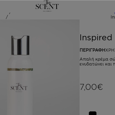
/
ed by OLY
Inspire
ΠΕΡΙΓΡΑΦΗ
ΧΡΗ
Απαλή κρέμα σώ
ενυδατώνει και 
7,00
€