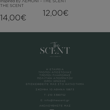
Inspired by ΛΕΜΟΝΙ –
THE SCENT
THE SCENT
12,00
€
14,00
€
Η ΕΤΑΙΡΕΙΑ
ΤΡΟΠΟΙ ΑΠΟΣΤΟΛΗΣ
ΤΡΟΠΟΙ ΠΛΗΡΩΜΗΣ
ΠΟΛΙΤΙΚΗ ΑΠΟΡΡΗΤΟΥ
ΟΡΟΙ ΧΡΗΣΗΣ
ΕΠΙΣΚΕΦΘΕΙΤΕ ΜΑΣ ΣΤΟ ΚΑΤΑΣΤΗΜΑ
ΣΚΟΥΦΑ 10 ΑΘΗΝΑ 10673
Τ:
210 3390752
Ε:
info@thescent.gr
ΑΚΟΛΟΥΘΗΣΤΕ ΜΑΣ