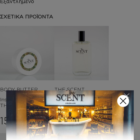
Εξαντλημένο
ΣΧΕΤΙΚΑ ΠΡΟΪΟΝΤΑ
BODY BUTTER
THE SCENT
Inspired by ΛΕΜΟΝΙ –
Inspired by ΛΕΜΟΝΙ
THE SCENT
8,00
€
–
15,00
€
Price ran
20,00
€