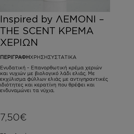
DEPOT
AUSTRALIAN GOLD
Inspired by ΛΕΜΟΝΙ –
HOROMIA
SPECIAL OFFERS
THE SCENT ΚΡΕΜΑ
ΣΥΝΔΕΣΗ
ΧΕΡΙΩΝ
ΚΑΛΑΘΙ
ΠΕΡΙΓΡΑΦΗ
ΧΡΗΣΗ
ΣΥΣΤΑΤΙΚΑ
Ενυδατική – Επανορθωτική κρέμα χεριών
και νυχιών με βιολογικό λάδι ελιάς. Με
εκχύλισμα φύλλων ελιάς με αντιγηραντικές
ιδιότητες και κερατίνη που θρέφει και
ενδυναμώνει τα νύχια.
7,50
€