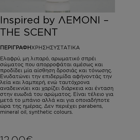
DEPOT
AUSTRALIAN GOLD
Inspired by ΛΕΜΟΝΙ –
HOROMIA
SPECIAL OFFERS
THE SCENT
ΣΥΝΔΕΣΗ
ΚΑΛΑΘΙ
ΠΕΡΙΓΡΑΦΗ
ΧΡΗΣΗ
ΣΥΣΤΑΤΙΚΑ
Ελαφρύ, μη λιπαρό, αρωματικό σπρέι
σώματος που απορροφάται αμέσως και
προδίδει μία αίσθηση δροσιάς και τόνωσης.
Ενυδατώνει την επιδερμίδα αφήνοντάς την
λεία και λαμπερή, ενώ ταυτόχρονα
αναδεικνύει και χαρίζει διάρκεια και ένταση
στην ευωδιά του αρώματος. Είναι τέλειο για
μετά το μπάνιο αλλά και για οποιαδήποτε
ώρα της ημέρας. Δεν περιέχει parabens,
mineral oil, synthetic colours.
12,00
€