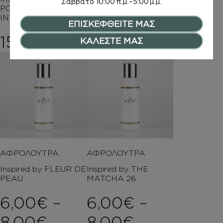
Σάββατο
10:00 π.μ.–5:00 μ.μ.
POPPY COLOGNE
Inspired by CODE
INTENSE
ΕΠΙΣΚΕΦΘΕΙΤΕ ΜΑΣ
14,00
€
15,00
€
ΚΑΛΕΣΤΕ ΜΑΣ
ΑΦΡΟΛΟΥΤΡΑ
ΑΦΡΟΛΟΥΤΡΑ
Inspired by FLEUR DE
Inspired by THE
PEAU
MATCHA 26
6,00
€
–
6,00
€
–
Price range: 6,00€ th
Price rang
8,00
€
8,00
€