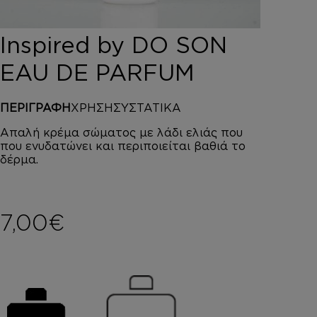
DEPOT
AUSTRALIAN GOLD
Inspired by DO SON
HOROMIA
SPECIAL OFFERS
EAU DE PARFUM
ΣΥΝΔΕΣΗ
ΚΑΛΑΘΙ
ΠΕΡΙΓΡΑΦΗ
ΧΡΗΣΗ
ΣΥΣΤΑΤΙΚΑ
Απαλή κρέμα σώματος με λάδι ελιάς που
που ενυδατώνει και περιποιείται βαθιά το
δέρμα.
7,00
€