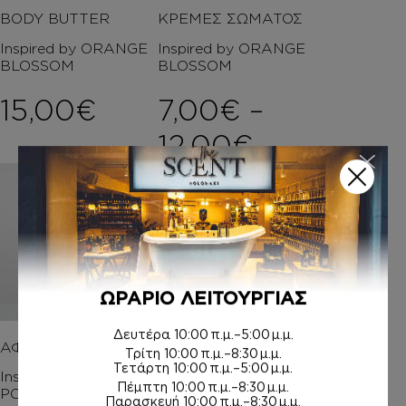
BODY BUTTER
ΚΡΕΜΕΣ ΣΩΜΑΤΟΣ
Inspired by ORANGE
Inspired by ORANGE
BLOSSOM
BLOSSOM
15,00
€
7,00
€
–
Price rang
12,00
€
ΩΡΑΡΙΟ ΛΕΙΤΟΥΡΓΙΑΣ
Δευτέρα
10:00 π.μ.–5:00 μ.μ.
ΑΦΡΟΛΟΥΤΡΑ
ΚΡΕΜΑ ΣΩΜΑΤΟΣ Μ
Τρίτη
10:00 π.μ.–8:30 μ.μ.
Ε argan oil
Τετάρτη
10:00 π.μ.–5:00 μ.μ.
Inspired by SCARLET
Πέμπτη
10:00 π.μ.–8:30 μ.μ.
POPPY COLOGNE
Inspired by ORANGE
Παρασκευή
10:00 π.μ.–8:30 μ.μ.