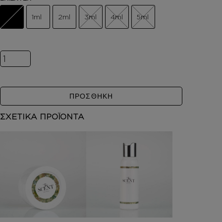
1ml
2ml
3ml
4ml
5ml
Inspired by ORANGE BLOSSOM ποσότητα
ΠΡΟΣΘΗΚΗ
ΣΧΕΤΙΚΑ ΠΡΟΪΟΝΤΑ