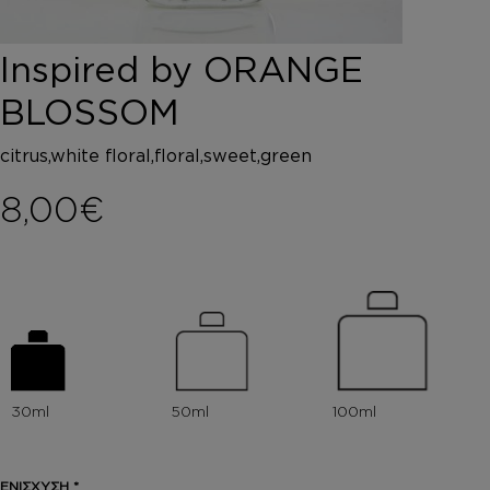
DEPOT
AUSTRALIAN GOLD
Inspired by ORANGE
HOROMIA
SPECIAL OFFERS
BLOSSOM
ΣΥΝΔΕΣΗ
ΚΑΛΑΘΙ
citrus,white floral,floral,sweet,green
8,00
€
ΕΝΙΣΧΥΣΗ
*