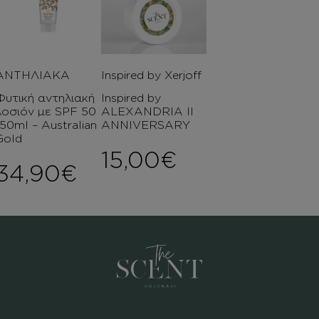
ΑΝΤΗΛΙΑΚΑ
Inspired by Xerjoff
Φυτική αντηλιακή
Inspired by
λοσιόν με SPF 50
ALEXANDRIA II
150ml – Australian
ANNIVERSARY
Gold
ce range: 6,00€ through 8,0
15,00
€
34,90
€