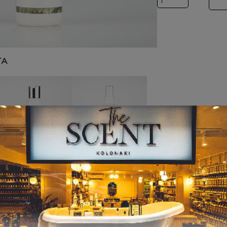
ΤΑ
ΚΡΕΜΕΣ ΣΩΜΑΤ
BODY MIST
ΟΣ
Inspired by
Inspired by ANGEL
DIORIVIERA
7,00
€
–
12,00
€