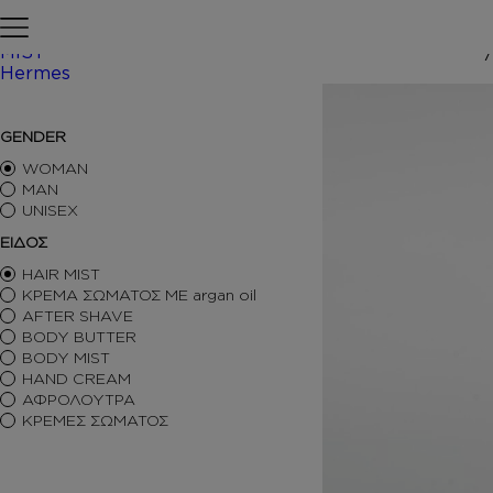
Skip to content
Αρχική σελίδα
ΠΕΡΙΠΟΙΗΣΗ
MIST
Hermes
/ Inspir
ΑΡΩΜΑΤΑ ΤΥΠΟΥ
GENDER
ΑΦΡΟΛΟΥΤΡΑ
ΚΡΕΜΕΣ ΣΩΜΑΤΟΣ
WOMAN
BODY BUTTER
MAN
UNISEX
BODY MIST
HAIR MIST
ΕΙΔΟΣ
AFTER SHAVE
HAIR MIST
BODY SORBET – AFTER SUN
ΚΡΕΜΑ ΣΩΜΑΤΟΣ ΜΕ argan oil
HAIR OILS
AFTER SHAVE
SHIMMERING BODY OIL
BODY BUTTER
SKINCARE
BODY MIST
ΑΝΤΙΣΗΠΤΙΚΑ
HAND CREAM
ΑΡΩΜΑΤΙΚΑ ΚΕΡΙΑ – DIFFUSERS
ΑΦΡΟΛΟΥΤΡΑ
SETS
ΚΡΕΜΕΣ ΣΩΜΑΤΟΣ
SEASONAL
ORTIGIA SICILIA