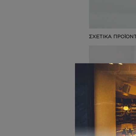
DEPOT
AUSTRALIAN GOLD
HOROMIA
SPECIAL OFFERS
ΣΧΕΤΙΚΑ ΠΡΟΪΟΝ
BODY BUTTER
Inspired by 724
15,00
€