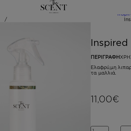
/
Inspi
ed by BAR
Inspire
ΠΕΡΙΓΡΑΦΗ
ΧΡΗ
Ελαφρύ,μη λιπαρ
τα μαλλιά.
11,00
€
Inspired by BA