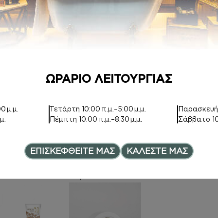
Price range: 7,00€ th
12,00
€
ΩΡΑΡΙΟ ΛΕΙΤΟΥΡΓΙΑΣ
ORTIGIA SICILIA
ΑΦΡΟΛΟΥΤΡΑ
0 μ.μ.
Τετάρτη
10:00 π.μ.–5:00 μ.μ.
Παρασκευ
μ.
Πέμπτη
10:00 π.μ.–8:30 μ.μ.
Σάββατο
1
Ambra Nera Large
Inspired by THE
Square Candle
MATCHA 26
48,00
€
6,00
€
–
ΕΠΙΣΚΕΦΘΕΙΤΕ ΜΑΣ
ΚΑΛΕΣΤΕ ΜΑΣ
ce range: 6,00€ through 8,0
Price range:
8,00
€