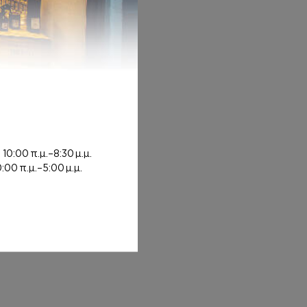
rough 12,00€
ή
10:00 π.μ.–8:30 μ.μ.
0:00 π.μ.–5:00 μ.μ.
0€
 6,00€ through 8,00€