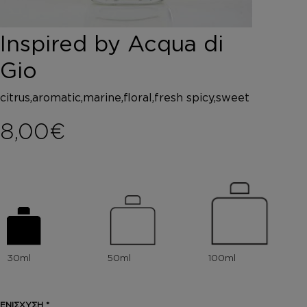
DEPOT
AUSTRALIAN GOLD
Inspired by Acqua di
HOROMIA
SPECIAL OFFERS
Gio
ΣΥΝΔΕΣΗ
ΚΑΛΑΘΙ
citrus,aromatic,marine,floral,fresh spicy,sweet
8,00
€
ΕΝΙΣΧΥΣΗ
*