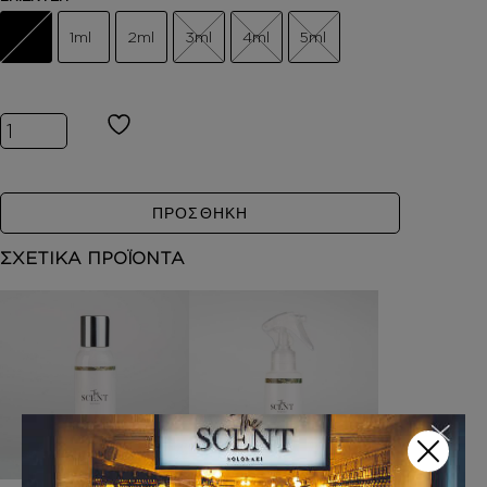
1ml
2ml
3ml
4ml
5ml
Inspired by Acqua di Gio ποσότητα
ΠΡΟΣΘΗΚΗ
ΣΧΕΤΙΚΑ ΠΡΟΪΟΝΤΑ