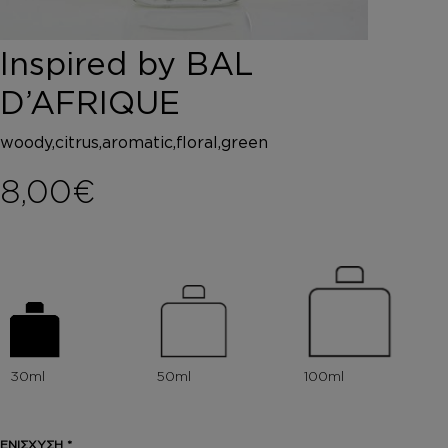
DEPOT
AUSTRALIAN GOLD
Inspired by BAL
HOROMIA
SPECIAL OFFERS
D’AFRIQUE
ΣΥΝΔΕΣΗ
ΚΑΛΑΘΙ
woody,citrus,aromatic,floral,green
8,00
€
ΕΝΙΣΧΥΣΗ
*