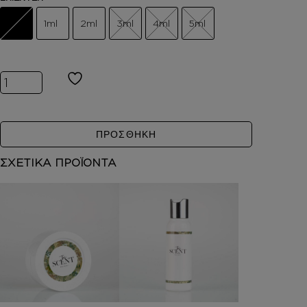
1ml
2ml
3ml
4ml
5ml
Inspired by BAL D'AFRIQUE ποσότητα
ΠΡΟΣΘΗΚΗ
ΣΧΕΤΙΚΑ ΠΡΟΪΟΝΤΑ