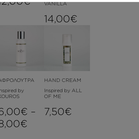
12,00
€
VANILLA
ice range: 8,00€ through 2
14,00
€
ΑΦΡΟΛΟΥΤΡΑ
HAND CREAM
Inspired by
Inspired by ALL
KOUROS
OF ME
6,00
€
–
7,50
€
Price range: 6,00€ th
8,00
€
ce range: 7,00€ through 12,