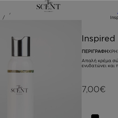
/
d by ANIMA
Inspire
ΠΕΡΙΓΡΑΦΗ
ΧΡΗ
Απαλή κρέμα σώ
ενυδατώνει και 
7,00
€