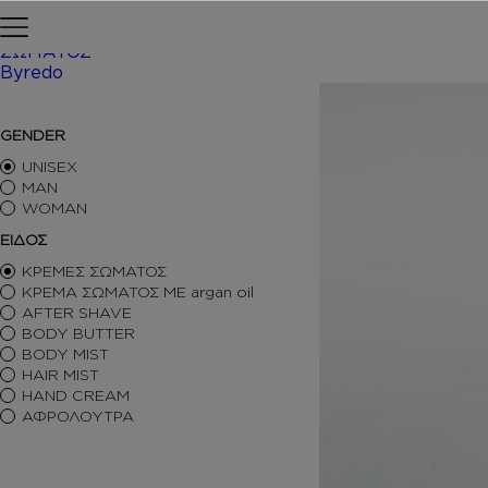
Skip to content
Αρχική σελίδα
ΠΕΡΙΠΟΙΗΣΗ
ΣΩΜΑΤΟΣ
Byredo
/ Inspire
ΑΡΩΜΑΤΑ ΤΥΠΟΥ
GENDER
ΑΦΡΟΛΟΥΤΡΑ
ΚΡΕΜΕΣ ΣΩΜΑΤΟΣ
UNISEX
BODY BUTTER
MAN
WOMAN
BODY MIST
HAIR MIST
ΕΙΔΟΣ
AFTER SHAVE
ΚΡΕΜΕΣ ΣΩΜΑΤΟΣ
BODY SORBET – AFTER SUN
ΚΡΕΜΑ ΣΩΜΑΤΟΣ ΜΕ argan oil
HAIR OILS
AFTER SHAVE
SHIMMERING BODY OIL
BODY BUTTER
SKINCARE
BODY MIST
ΑΝΤΙΣΗΠΤΙΚΑ
HAIR MIST
ΑΡΩΜΑΤΙΚΑ ΚΕΡΙΑ – DIFFUSERS
HAND CREAM
SETS
ΑΦΡΟΛΟΥΤΡΑ
SEASONAL
ORTIGIA SICILIA