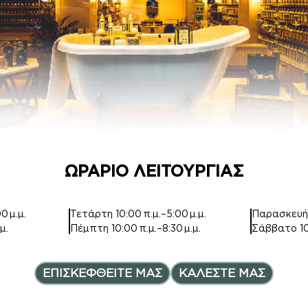
ΚΡΕΜΕΣ ΣΩΜΑΤ
ΚΡΕΜΑ ΣΩΜΑΤΟ
ΟΣ
Σ ΜΕ argan oil
Inspired by Good
Inspired by
irl
MANDARINO DI
AMALFI
7,00
€
–
14,00
€
Price range: 7,00€ th
12,00
€
ΩΡΑΡΙΟ ΛΕΙΤΟΥΡΓΙΑΣ
0 μ.μ.
Τετάρτη
10:00 π.μ.–5:00 μ.μ.
Παρασκευ
μ.
Πέμπτη
10:00 π.μ.–8:30 μ.μ.
Σάββατο
1
BODY MIST
ΚΡΕΜΑ ΣΩΜΑΤΟ
Σ ΜΕ argan oil
ΕΠΙΣΚΕΦΘΕΙΤΕ ΜΑΣ
ΚΑΛΕΣΤΕ ΜΑΣ
Inspired by TOUCH
Inspired by
VETIVER&GOLDEN