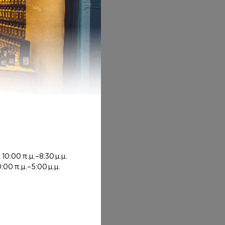
rough 12,00€
ή
10:00 π.μ.–8:30 μ.μ.
0:00 π.μ.–5:00 μ.μ.