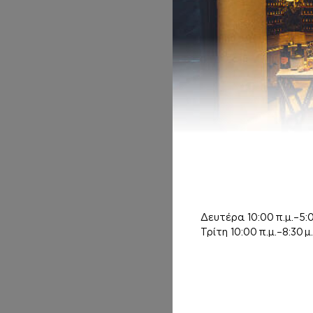
HAIR MIST
Inspired by VIRGIN
ISLAND WATER
G
11,00
€
Δευτέρα
10:00 π.μ.–5:0
Τρίτη
10:00 π.μ.–8:30 μ.
ΑΡΩΜΑΤΑ
Inspired by
ANIMALIQUE