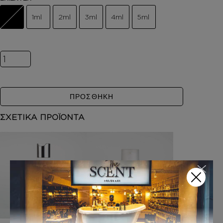
1ml
2ml
3ml
4ml
5ml
Inspired by AZZARO CHROME ποσότητα
ΠΡΟΣΘΗΚΗ
ΣΧΕΤΙΚΑ ΠΡΟΪΟΝΤΑ