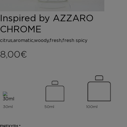
DEPOT
AUSTRALIAN GOLD
Inspired by AZZARO
HOROMIA
SPECIAL OFFERS
CHROME
ΣΥΝΔΕΣΗ
ΚΑΛΑΘΙ
citrus,aromatic,woody,fresh,fresh spicy
8,00
€
ΕΝΙΣΧΥΣΗ
*