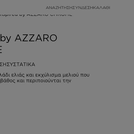
/
ΠΡΟΣΩΠΙΚΗ
ΑΝΑΖΗΤΗΣΗ
ΣΥΝΔΕΣΗ
/
ΑΦΡΟΛΟΥΤΡΑ
 CHROME
d by AZZARO
E
ΣΗ
ΣΥΣΤΑΤΙΚΑ
άδι ελιάς και εκχύλισμα μελιού που
βάθος και περιποιούνται την