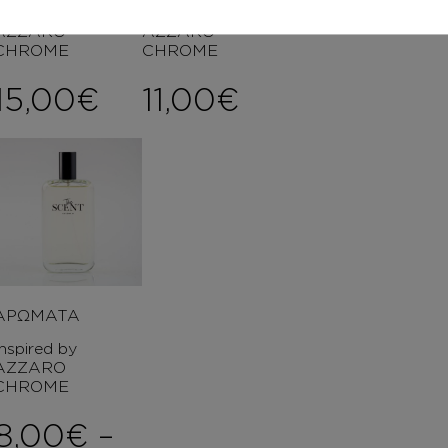
Inspired by
Inspired by
AZZARO
AZZARO
CHROME
CHROME
15,00
€
11,00
€
ΑΡΩΜΑΤΑ
Inspired by
AZZARO
CHROME
8,00
€
–