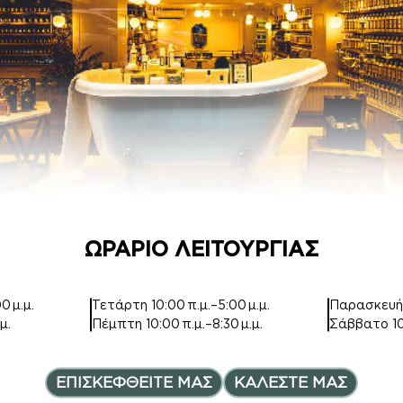
HAND CREAM
AFTER SHAVE
Inspired by
Inspired by
AZZARO
AZZARO
CHROME
CHROME
7,50
€
13,00
€
ce range: 7,00€ through 12,
ΩΡΑΡΙΟ ΛΕΙΤΟΥΡΓΙΑΣ
0 μ.μ.
Τετάρτη
10:00 π.μ.–5:00 μ.μ.
Παρασκευ
μ.
Πέμπτη
10:00 π.μ.–8:30 μ.μ.
Σάββατο
1
ΕΠΙΣΚΕΦΘΕΙΤΕ ΜΑΣ
ΚΑΛΕΣΤΕ ΜΑΣ
BODY BUTTER
HAIR MIST