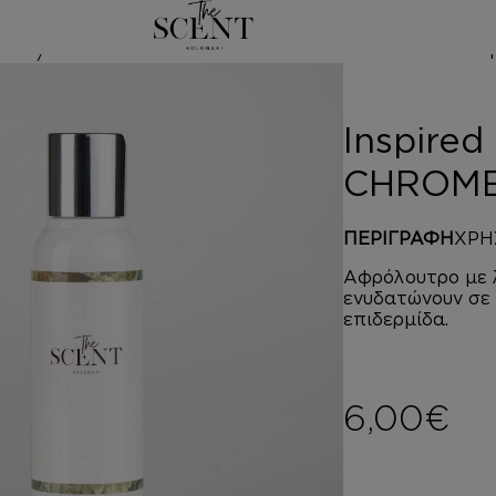
d by AZZARO
Inspire
CHROM
ΠΕΡΙΓΡΑΦΗ
ΧΡΗ
Αφρόλουτρο με λ
ενυδατώνουν σε 
επιδερμίδα.
6,00
€