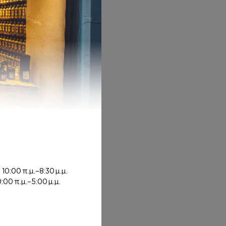
00€
ή
10:00 π.μ.–8:30 μ.μ.
0:00 π.μ.–5:00 μ.μ.