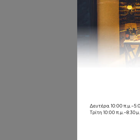
ΚΡΕΜΕΣ ΣΩΜΑΤ
ΟΣ
Inspired by
AZZARO
CHROME
7,00
€
–
Pri
12,00
€
Δευτέρα
10:00 π.μ.–5:0
Τρίτη
10:00 π.μ.–8:30 μ.
ΚΡΕΜΑ ΣΩΜΑΤΟ
Σ ΜΕ argan oil