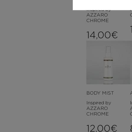
Inspired by
AZZARO
CHROME
14,00
€
BODY MIST
Inspired by
AZZARO
CHROME
12,00
€