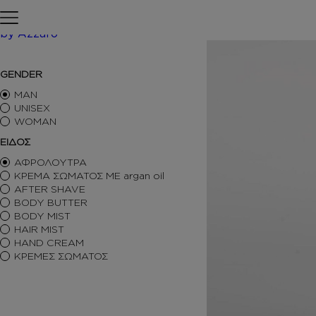
Skip to content
Αρχική σελίδα
ΠΕΡΙΠΟΙΗΣΗ
by Azzaro
/ Inspire
GENDER
ΑΡΩΜΑΤΑ ΤΥΠΟΥ
ΑΦΡΟΛΟΥΤΡΑ
MAN
ΚΡΕΜΕΣ ΣΩΜΑΤΟΣ
UNISEX
BODY BUTTER
WOMAN
BODY MIST
ΕΙΔΟΣ
HAIR MIST
ΑΦΡΟΛΟΥΤΡΑ
AFTER SHAVE
ΚΡΕΜΑ ΣΩΜΑΤΟΣ ΜΕ argan oil
BODY SORBET – AFTER SUN
AFTER SHAVE
HAIR OILS
BODY BUTTER
SHIMMERING BODY OIL
BODY MIST
SKINCARE
HAIR MIST
ΑΝΤΙΣΗΠΤΙΚΑ
HAND CREAM
ΑΡΩΜΑΤΙΚΑ ΚΕΡΙΑ – DIFFUSERS
ΚΡΕΜΕΣ ΣΩΜΑΤΟΣ
SETS
SEASONAL
ORTIGIA SICILIA