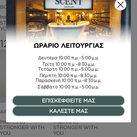
BODY MIST
HAND CREAM
Inspired by
Inspired by
STRONGER WITH
STRONGER WITH
YOU
YOU
12,00
€
7,50
€
ΩΡΑΡΙΟ ΛΕΙΤΟΥΡΓΙΑΣ
Δευτέρα
10:00 π.μ.–5:00 μ.μ.
Τρίτη
10:00 π.μ.–8:30 μ.μ.
Τετάρτη
10:00 π.μ.–5:00 μ.μ.
Πέμπτη
10:00 π.μ.–8:30 μ.μ.
Παρασκευή
10:00 π.μ.–8:30 μ.μ.
Σάββατο
10:00 π.μ.–5:00 μ.μ.
ΕΠΙΣΚΕΦΘΕΙΤΕ ΜΑΣ
ΚΑΛΕΣΤΕ ΜΑΣ
AFTER SHAVE
BODY BUTTER
Inspired by
Inspired by
STRONGER WITH
STRONGER WITH
YOU
YOU