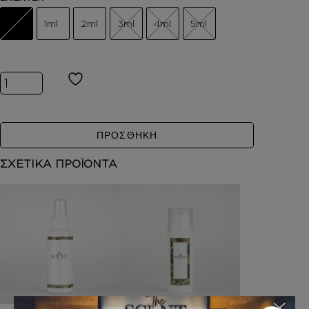
1ml
2ml
3ml
4ml
5ml
Inspired by STRONGER WITH YOU ποσότητα
ΠΡΟΣΘΗΚΗ
ΣΧΕΤΙΚΑ ΠΡΟΪΟΝΤΑ