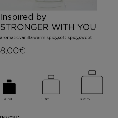
DEPOT
AUSTRALIAN GOLD
Inspired by
HOROMIA
SPECIAL OFFERS
STRONGER WITH YOU
ΣΥΝΔΕΣΗ
ΚΑΛΑΘΙ
aromatic,vanilla,warm spicy,soft spicy,sweet
8,00
€
ΕΝΙΣΧΥΣΗ
*