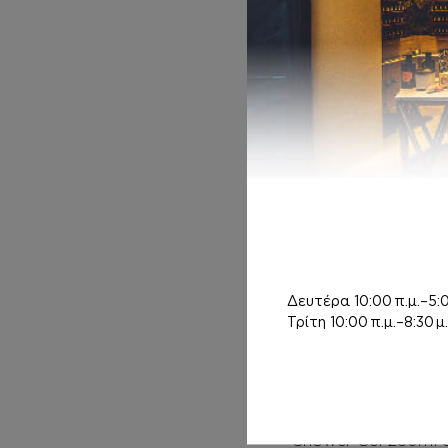
ΚΡΕΜΑ ΣΩΜΑΤΟ
Σ ΜΕ argan oil
Inspired by
ΓΑΛΛΙΚΗ
ΛΕΒΑΝΤΑ – THE
SCENT
14,00
€
Δευτέρα
10:00 π.μ.–5:0
Τρίτη
10:00 π.μ.–8:30 μ.
ORTIGIA SICILIA
Rose Antiche
Shower Gel 250ml