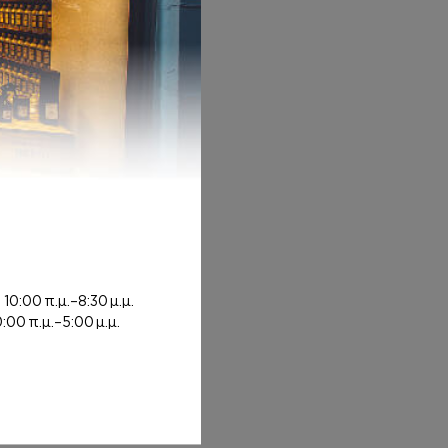
 6,00€ through 8,00€
ή
10:00 π.μ.–8:30 μ.μ.
0:00 π.μ.–5:00 μ.μ.