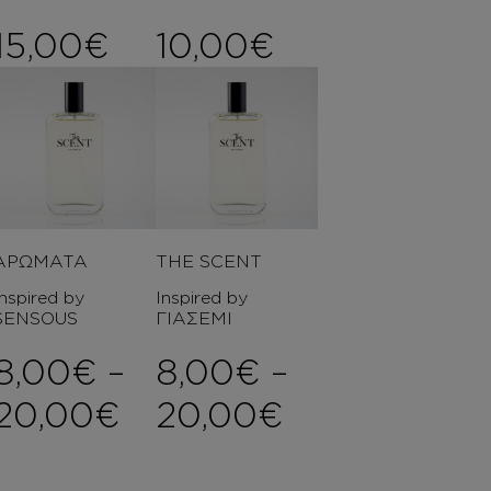
15,00
€
10,00
€
ΑΡΩΜΑΤΑ
THE SCENT
Inspired by
Inspired by
SENSOUS
ΓΙΑΣΕΜΙ
8,00
€
–
8,00
€
–
Price range: 8,00€ t
Price range
20,00
€
20,00
€
ce range: 6,00€ through 8,0