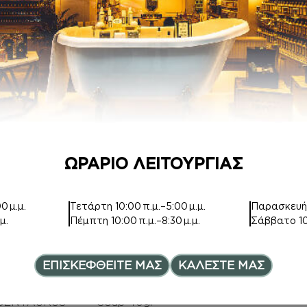
DEPOT
ΑΦΡΟΛΟΥΤΡΑ
903 AMBIENT
Inspired by
FRAGRANCE
PRADA AMBER
DIFFUSER
POUR HOMME
CLASSIC
(PRADA MAN)
COLOGNE -200ml
6,00
€
–
34,00
€
Price range:
8,00
€
ΩΡΑΡΙΟ ΛΕΙΤΟΥΡΓΙΑΣ
0 μ.μ.
Τετάρτη
10:00 π.μ.–5:00 μ.μ.
Παρασκευ
μ.
Πέμπτη
10:00 π.μ.–8:30 μ.μ.
Σάββατο
1
ΕΠΙΣΚΕΦΘΕΙΤΕ ΜΑΣ
ΚΑΛΕΣΤΕ ΜΑΣ
BODY BUTTER
ORTIGIA SICILIA
Inspired by
Bergamotto Single
CENTAURUS
Soap 40gr