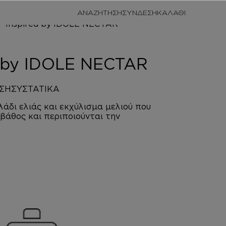
/
ΠΡΟΣΩΠΙΚΗ
ΑΝΑΖΗΤΗΣΗ
ΣΥΝΔΕΣΗ
/
ΑΦΡΟΛΟΥΤΡΑ
NECTAR
d by IDOLE NECTAR
ΣΗ
ΣΥΣΤΑΤΙΚΑ
άδι ελιάς και εκχύλισμα μελιού που
βάθος και περιποιούνται την