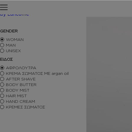
Skip to content
Αρχική σελίδα
ΠΕΡΙΠΟΙΗΣΗ
by Lancome
/ Inspir
GENDER
ΑΡΩΜΑΤΑ ΤΥΠΟΥ
ΑΦΡΟΛΟΥΤΡΑ
WOMAN
ΚΡΕΜΕΣ ΣΩΜΑΤΟΣ
MAN
BODY BUTTER
UNISEX
BODY MIST
ΕΙΔΟΣ
HAIR MIST
ΑΦΡΟΛΟΥΤΡΑ
AFTER SHAVE
ΚΡΕΜΑ ΣΩΜΑΤΟΣ ΜΕ argan oil
BODY SORBET – AFTER SUN
AFTER SHAVE
HAIR OILS
BODY BUTTER
SHIMMERING BODY OIL
BODY MIST
SKINCARE
HAIR MIST
ΑΝΤΙΣΗΠΤΙΚΑ
HAND CREAM
ΑΡΩΜΑΤΙΚΑ ΚΕΡΙΑ – DIFFUSERS
ΚΡΕΜΕΣ ΣΩΜΑΤΟΣ
SETS
SEASONAL
ORTIGIA SICILIA