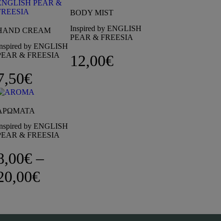
BODY MIST
Inspired by ENGLISH
HAND CREAM
PEAR & FREESIA
Inspired by ENGLISH
PEAR & FREESIA
12,00
€
7,50
€
ΑΡΩΜΑΤΑ
Inspired by ENGLISH
PEAR & FREESIA
8,00
€
–
Price range: 8,00€ through 
20,00
€