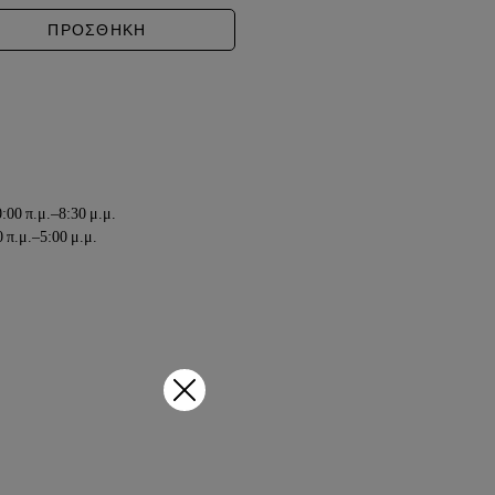
SH PEAR & FREESIA ποσότητα
ΠΡΟΣΘΗΚΗ
:00 π.μ.–8:30 μ.μ.
 π.μ.–5:00 μ.μ.
€ through 8,00€
12,00€