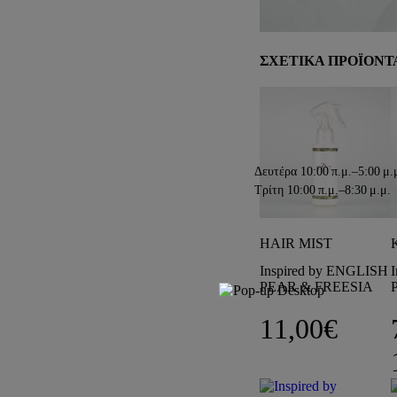
DEPOT
AUSTRALIAN GOLD
HOROMIA
ΣΧΕΤΙΚΑ ΠΡΟΪΟΝΤ
SPECIAL OFFERS
Δευτέρα
10:00 π.μ.–5:00 μ.
Τρίτη
10:00 π.μ.–8:30 μ.μ.
HAIR MIST
Inspired by ENGLISH
PEAR & FREESIA
11,00
€