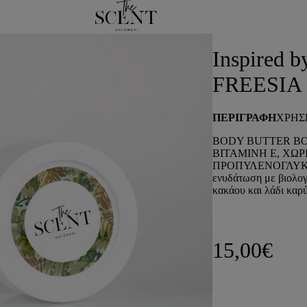
Inspired by Jo Malone
/ Inspired by ENGLISH PEAR & FREESIA
Inspired
FREESIA
ΠΕΡΙΓΡΑΦΗ
ΧΡΗΣ
BODY BUTTER BO
ΒΙΤΑΜΙΝΗ Ε, ΧΩΡ
ΠΡΟΠΥΛΕΝΟΓΛΥΚΟ
ενυδάτωση με βιολογικ
κακάου και λάδι καρ
15,00
€