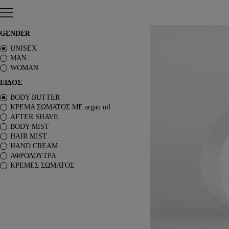
Skip to content
Αρχική σελίδα
/
ΠΡΟΣΩΠΙΚΗ ΠΕΡΙΠΟΙΗΣΗ
/
BODY BUTTER
/
GENDER
UNISEX
ΑΡΩΜΑΤΑ ΤΥΠΟΥ
MAN
ΑΦΡΟΛΟΥΤΡΑ
WOMAN
ΚΡΕΜΕΣ ΣΩΜΑΤΟΣ
ΕΙΔΟΣ
BODY BUTTER
BODY BUTTER
BODY MIST
ΚΡΕΜΑ ΣΩΜΑΤΟΣ ΜΕ argan oil
HAIR MIST
AFTER SHAVE
AFTER SHAVE
BODY MIST
BODY SORBET – AFTER SUN
HAIR MIST
HAIR OILS
HAND CREAM
SHIMMERING BODY OIL
ΑΦΡΟΛΟΥΤΡΑ
SKINCARE
ΚΡΕΜΕΣ ΣΩΜΑΤΟΣ
ΑΝΤΙΣΗΠΤΙΚΑ
ΑΡΩΜΑΤΙΚΑ ΚΕΡΙΑ – DIFFUSERS
SETS
SEASONAL
ORTIGIA SICILIA