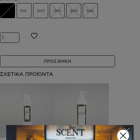
1ml
2ml
3ml
4ml
5ml
Inspired by ENGLISH PEAR & FREESIA ποσότητα
ΠΡΟΣΘΗΚΗ
ΣΧΕΤΙΚΑ ΠΡΟΪΟΝΤΑ