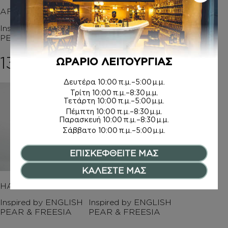
AFTER SHAVE
ΚΡΕΜΑ ΣΩΜΑΤΟΣ Μ
Ε argan oil
Inspired by ENGLISH
PEAR & FREESIA
Inspired by ENGLISH
PEAR & FREESIA
13,00
€
ΩΡΑΡΙΟ ΛΕΙΤΟΥΡΓΙΑΣ
14,00
€
Δευτέρα
10:00 π.μ.–5:00 μ.μ.
Τρίτη
10:00 π.μ.–8:30 μ.μ.
Τετάρτη
10:00 π.μ.–5:00 μ.μ.
Πέμπτη
10:00 π.μ.–8:30 μ.μ.
Παρασκευή
10:00 π.μ.–8:30 μ.μ.
Σάββατο
10:00 π.μ.–5:00 μ.μ.
ΕΠΙΣΚΕΦΘΕΙΤΕ ΜΑΣ
ΚΑΛΕΣΤΕ ΜΑΣ
HAND CREAM
ΚΡΕΜΕΣ ΣΩΜΑΤΟΣ
Inspired by ENGLISH
Inspired by ENGLISH
PEAR & FREESIA
PEAR & FREESIA