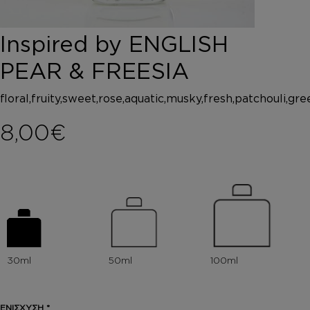
DEPOT
AUSTRALIAN GOLD
Inspired by ENGLISH
HOROMIA
SPECIAL OFFERS
PEAR & FREESIA
ΣΥΝΔΕΣΗ
ΚΑΛΑΘΙ
floral,fruity,sweet,rose,aquatic,musky,fresh,patchouli,g
8,00
€
ΕΝΙΣΧΥΣΗ
*