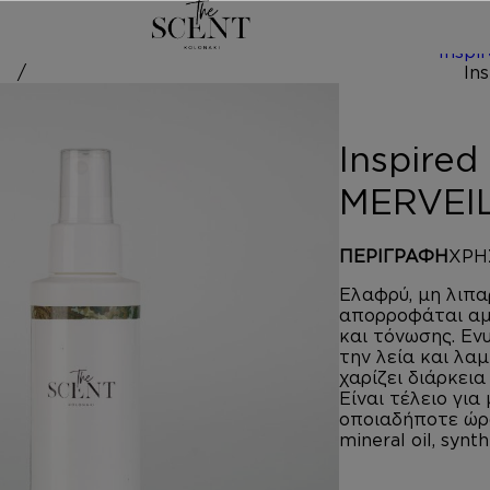
/
Inspi
by EAU DES ME
Inspire
MERVEI
ΠΕΡΙΓΡΑΦΗ
ΧΡΗ
Ελαφρύ, μη λιπ
απορροφάται αμέ
και τόνωσης. Εν
την λεία και λα
χαρίζει διάρκει
Είναι τέλειο για
οποιαδήποτε ώρα
mineral oil, synth