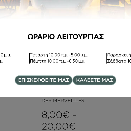
Price range:
12,00
€
DES MERVEILLES
7,50
€
ce range: 6,00€ through 8,0
ΩΡΑΡΙΟ ΛΕΙΤΟΥΡΓΙΑΣ
BODY BUTTER
0 μ.μ.
Τετάρτη
10:00 π.μ.–5:00 μ.μ.
Παρασκευ
μ.
Πέμπτη
10:00 π.μ.–8:30 μ.μ.
Σάββατο
1
Inspired by EAU
DES MERVEILLES
15,00
€
ΕΠΙΣΚΕΦΘΕΙΤΕ ΜΑΣ
ΚΑΛΕΣΤΕ ΜΑΣ
ΑΡΩΜΑΤΑ
Inspired by EAU
DES MERVEILLES
8,00
€
–
Price range
20,00
€