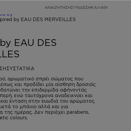
/
ΠΡΟΣΩΠΙΚΗ
ΑΝΑΖΗΤΗΣΗ
ΣΥΝΔΕΣΗ
/
BODY
red by
RVEILLES
d by EAU DES
LLES
ΣΗ
ΣΥΣΤΑΤΙΚΑ
αρό, αρωματικό σπρέι σώματος που
σως και προδίδει μία αίσθηση δροσιάς
υδατώνει την επιδερμίδα αφήνοντάς
μπερή, ενώ ταυτόχρονα αναδεικνύει και
α και ένταση στην ευωδιά του αρώματος.
 μετά το μπάνιο αλλά και για
 της ημέρας. Δεν περιέχει parabens,
etic colours.