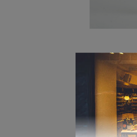
DEPOT
AUSTRALIAN GOLD
HOROMIA
SPECIAL OFFERS
ΣΧΕΤΙΚΑ ΠΡΟΪΟΝ
ΑΦΡΟΛΟΥΤΡΑ
Inspired by EAU