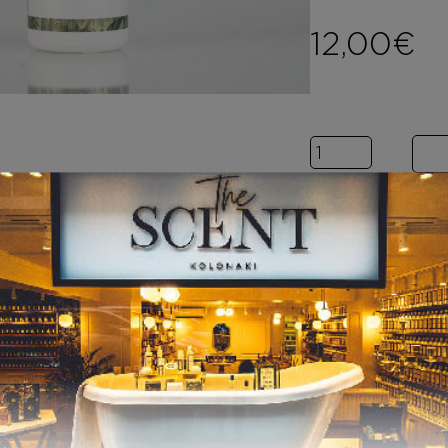
12,00
€
Inspired by EA
ΤΑ
ΚΡΕΜΕΣ ΣΩΜΑΤ
ΟΣ
Inspired by EAU
DES MERVEILLES
7,00
€
–
HAND CREAM
Inspired by EAU