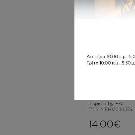
DES MERVEILLES
6,00
€
–
Pri
8,00
€
Δευτέρα
10:00 π.μ.–5:0
Τρίτη
10:00 π.μ.–8:30 μ.
ΚΡΕΜΑ ΣΩΜΑΤΟ
Σ ΜΕ argan oil
Inspired by EAU
DES MERVEILLES
14,00
€