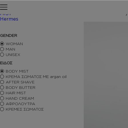
Skip to content
Αρχική σελίδα
ΠΕΡΙΠΟΙΗΣΗ
MIST
Hermes
/ Inspired 
ΑΡΩΜΑΤΑ ΤΥΠΟΥ
GENDER
ΑΦΡΟΛΟΥΤΡΑ
ΚΡΕΜΕΣ ΣΩΜΑΤΟΣ
WOMAN
BODY BUTTER
MAN
UNISEX
BODY MIST
HAIR MIST
ΕΙΔΟΣ
AFTER SHAVE
BODY MIST
BODY SORBET – AFTER SUN
ΚΡΕΜΑ ΣΩΜΑΤΟΣ ΜΕ argan oil
HAIR OILS
AFTER SHAVE
SHIMMERING BODY OIL
BODY BUTTER
SKINCARE
HAIR MIST
ΑΝΤΙΣΗΠΤΙΚΑ
HAND CREAM
ΑΡΩΜΑΤΙΚΑ ΚΕΡΙΑ – DIFFUSERS
ΑΦΡΟΛΟΥΤΡΑ
SETS
ΚΡΕΜΕΣ ΣΩΜΑΤΟΣ
SEASONAL
ORTIGIA SICILIA