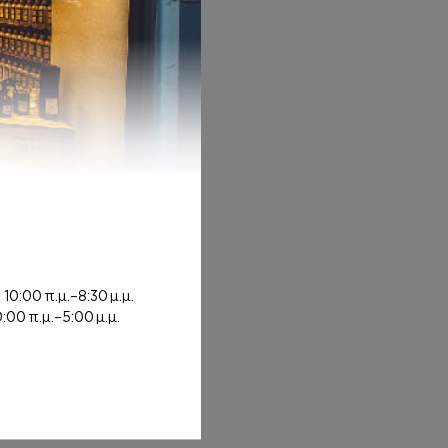
rough 12,00€
ή
10:00 π.μ.–8:30 μ.μ.
0:00 π.μ.–5:00 μ.μ.