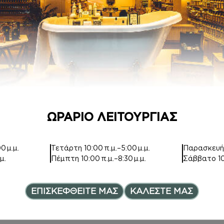
ΚΡΕΜΕΣ ΣΩΜΑΤ
BODY MIST
ΟΣ
Inspired by EAU
Inspired by EAU
DES MERVEILLES
DES MERVEILLES
12,00
€
7,00
€
–
Price range: 7,00€ th
12,00
€
ΩΡΑΡΙΟ ΛΕΙΤΟΥΡΓΙΑΣ
0 μ.μ.
Τετάρτη
10:00 π.μ.–5:00 μ.μ.
Παρασκευ
μ.
Πέμπτη
10:00 π.μ.–8:30 μ.μ.
Σάββατο
1
BODY BUTTER
HAND CREAM
ΕΠΙΣΚΕΦΘΕΙΤΕ ΜΑΣ
ΚΑΛΕΣΤΕ ΜΑΣ
Inspired by EAU
Inspired by EAU
DES MERVEILLES
DES MERVEILLES