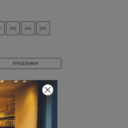
l
3ml
4ml
5ml
U DES MERVEILLES ποσότητα
ΠΡΟΣΘΗΚΗ