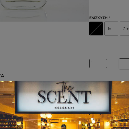
ΕΝΙΣΧΥΣΗ
*
1ml
2m
Inspired by EA
ΤΑ