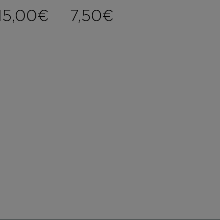
15,00
€
7,50
€
ce range: 6,00€ through 8,0