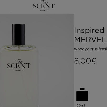
/
ΑΡ
 by EAU DES M
Inspire
MERVEI
woody,citrus,fre
8,00
€