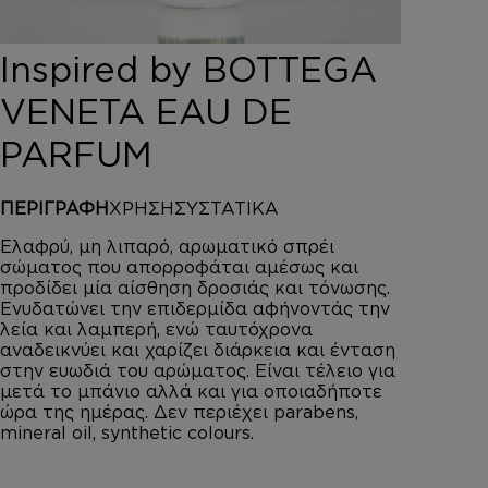
DEPOT
AUSTRALIAN GOLD
Inspired by BOTTEGA
HOROMIA
SPECIAL OFFERS
VENETA EAU DE
ΣΥΝΔΕΣΗ
PARFUM
ΚΑΛΑΘΙ
ΠΕΡΙΓΡΑΦΗ
ΧΡΗΣΗ
ΣΥΣΤΑΤΙΚΑ
Ελαφρύ, μη λιπαρό, αρωματικό σπρέι
σώματος που απορροφάται αμέσως και
προδίδει μία αίσθηση δροσιάς και τόνωσης.
Ενυδατώνει την επιδερμίδα αφήνοντάς την
λεία και λαμπερή, ενώ ταυτόχρονα
αναδεικνύει και χαρίζει διάρκεια και ένταση
στην ευωδιά του αρώματος. Είναι τέλειο για
μετά το μπάνιο αλλά και για οποιαδήποτε
ώρα της ημέρας. Δεν περιέχει parabens,
mineral oil, synthetic colours.