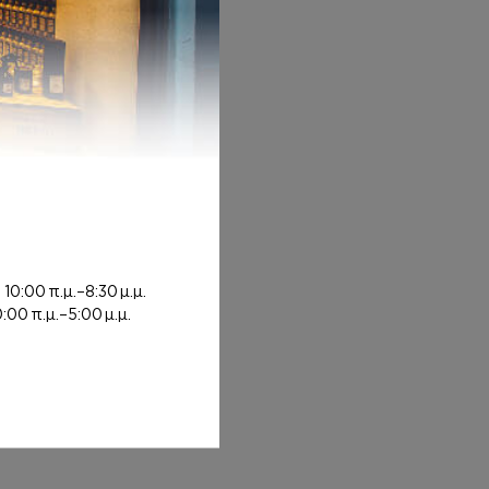
 7,00€ through 12,00€
ή
10:00 π.μ.–8:30 μ.μ.
0:00 π.μ.–5:00 μ.μ.