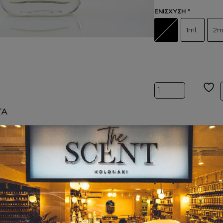
ΕΝΙΣΧΥΣΗ
*
1ml
2m
Inspired by CH
ΤΑ
BODY BUTTER
ΚΡΕΜΕΣ ΣΩΜΑΤ