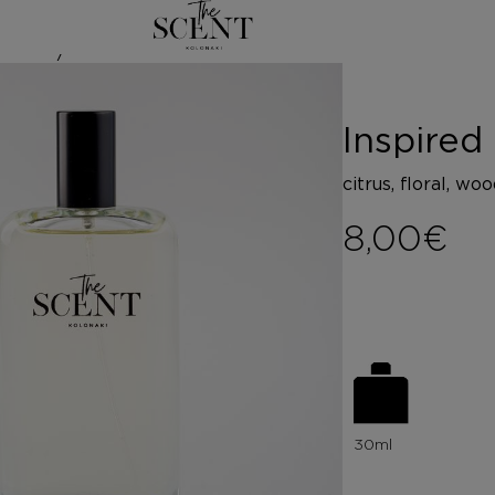
/
ΑΡ
ed by CHEAP 
Inspire
citrus, floral, wo
8,00
€