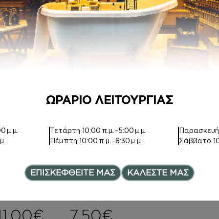
ΟΣ
Inspired by
CHEAP & CHIC
Inspired by
CHEAP & CHIC
15,00
€
7,00
€
–
Price range:
12,00
€
ΩΡΑΡΙΟ ΛΕΙΤΟΥΡΓΙΑΣ
0 μ.μ.
Τετάρτη
10:00 π.μ.–5:00 μ.μ.
Παρασκευ
μ.
Πέμπτη
10:00 π.μ.–8:30 μ.μ.
Σάββατο
1
HAIR MIST
HAND CREAM
ΕΠΙΣΚΕΦΘΕΙΤΕ ΜΑΣ
ΚΑΛΕΣΤΕ ΜΑΣ
Inspired by
Inspired by
CHEAP & CHIC
CHEAP & CHIC
11,00
€
7,50
€