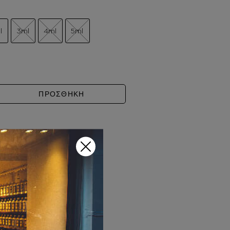
l
3ml
4ml
5ml
EAP & CHIC ποσότητα
ΠΡΟΣΘΗΚΗ