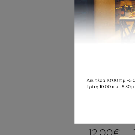
Σ ΜΕ argan oil
Inspired by
CHEAP & CHIC
14,00
€
Δευτέρα
10:00 π.μ.–5:0
Τρίτη
10:00 π.μ.–8:30 μ.
BODY MIST
Inspired by
CHEAP & CHIC
12,00
€