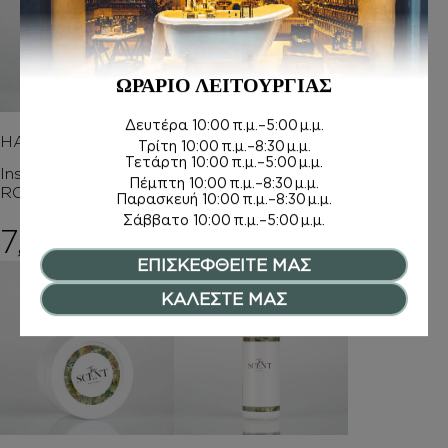
ΑΦΡΟΛΟΥΤΡΑ
Inspired by VANILLA
SEX
ΩΡΑΡΙΟ ΛΕΙΤΟΥΡΓΙΑΣ
6,00
€
–
Δευτέρα
10:00 π.μ.–5:00 μ.μ.
Price rang
8,00
€
HAND CREAM
Τρίτη
10:00 π.μ.–8:30 μ.μ.
Τετάρτη
10:00 π.μ.–5:00 μ.μ.
Inspired by CAFE
Πέμπτη
10:00 π.μ.–8:30 μ.μ.
ROSE (2023)
Παρασκευή
10:00 π.μ.–8:30 μ.μ.
Σάββατο
10:00 π.μ.–5:00 μ.μ.
7,50
€
ΕΠΙΣΚΕΦΘΕΙΤΕ ΜΑΣ
ΚΑΛΕΣΤΕ ΜΑΣ