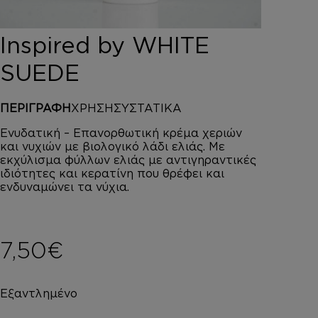
DEPOT
AUSTRALIAN GOLD
Inspired by WHITE
HOROMIA
SPECIAL OFFERS
SUEDE
ΣΥΝΔΕΣΗ
ΚΑΛΑΘΙ
ΠΕΡΙΓΡΑΦΗ
ΧΡΗΣΗ
ΣΥΣΤΑΤΙΚΑ
Ενυδατική – Επανορθωτική κρέμα χεριών
και νυχιών με βιολογικό λάδι ελιάς. Με
εκχύλισμα φύλλων ελιάς με αντιγηραντικές
ιδιότητες και κερατίνη που θρέφει και
ενδυναμώνει τα νύχια.
7,50
€
Εξαντλημένο