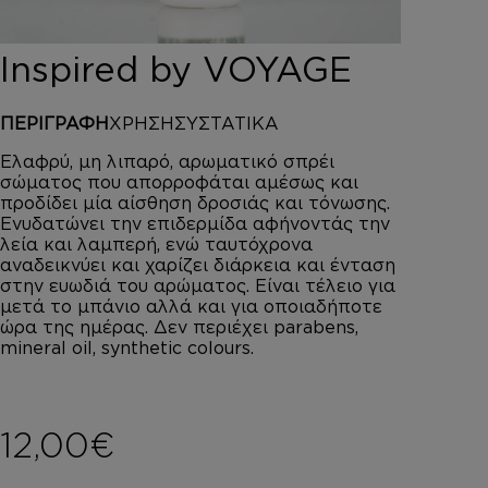
DEPOT
AUSTRALIAN GOLD
Inspired by VOYAGE
HOROMIA
SPECIAL OFFERS
ΠΕΡΙΓΡΑΦΗ
ΧΡΗΣΗ
ΣΥΣΤΑΤΙΚΑ
ΣΥΝΔΕΣΗ
ΚΑΛΑΘΙ
Ελαφρύ, μη λιπαρό, αρωματικό σπρέι
σώματος που απορροφάται αμέσως και
προδίδει μία αίσθηση δροσιάς και τόνωσης.
Ενυδατώνει την επιδερμίδα αφήνοντάς την
λεία και λαμπερή, ενώ ταυτόχρονα
αναδεικνύει και χαρίζει διάρκεια και ένταση
στην ευωδιά του αρώματος. Είναι τέλειο για
μετά το μπάνιο αλλά και για οποιαδήποτε
ώρα της ημέρας. Δεν περιέχει parabens,
mineral oil, synthetic colours.
12,00
€