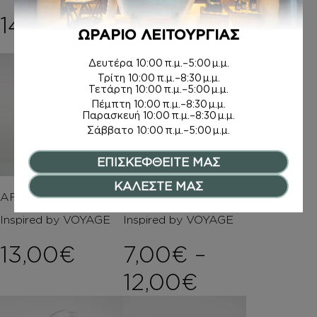
6,00
€
–
14,00
€
Price rang
8,00
€
ΩΡΑΡΙΟ ΛΕΙΤΟΥΡΓΙΑΣ
Δευτέρα
10:00 π.μ.–5:00 μ.μ.
Τρίτη
10:00 π.μ.–8:30 μ.μ.
Τετάρτη
10:00 π.μ.–5:00 μ.μ.
Πέμπτη
10:00 π.μ.–8:30 μ.μ.
Παρασκευή
10:00 π.μ.–8:30 μ.μ.
Σάββατο
10:00 π.μ.–5:00 μ.μ.
ΕΠΙΣΚΕΦΘΕΙΤΕ ΜΑΣ
ΚΑΛΕΣΤΕ ΜΑΣ
AFTER SHAVE
ΚΡΕΜΕΣ ΣΩΜΑΤΟΣ
Inspired by VOYAGE
Inspired by VOYAGE
13,00
€
7,00
€
–
Price rang
12,00
€