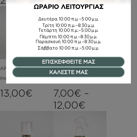
20,00
€
ΩΡΑΡΙΟ ΛΕΙΤΟΥΡΓΙΑΣ
Δευτέρα
10:00 π.μ.–5:00 μ.μ.
Τρίτη
10:00 π.μ.–8:30 μ.μ.
Τετάρτη
10:00 π.μ.–5:00 μ.μ.
Πέμπτη
10:00 π.μ.–8:30 μ.μ.
Παρασκευή
10:00 π.μ.–8:30 μ.μ.
Σάββατο
10:00 π.μ.–5:00 μ.μ.
ΕΠΙΣΚΕΦΘΕΙΤΕ ΜΑΣ
AFTER SHAVE
ΚΡΕΜΕΣ ΣΩΜΑΤΟΣ
ΚΑΛΕΣΤΕ ΜΑΣ
Inspired by THIS IS US
Inspired by THIS IS US
13,00
€
7,00
€
–
Price rang
12,00
€