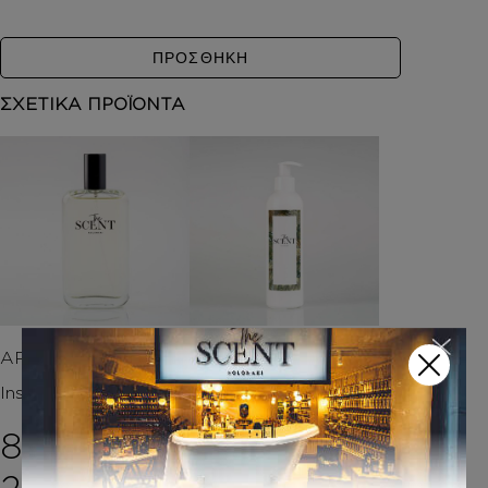
ΠΡΟΣΘΗΚΗ
ΣΧΕΤΙΚΑ ΠΡΟΪΟΝΤΑ
ΑΡΩΜΑΤΑ
ΚΡΕΜΑ ΣΩΜΑΤΟΣ Μ
Ε argan oil
Inspired by THIS IS US
Inspired by THIS IS US
8,00
€
–
14,00
€
Price range: 8,00€ 