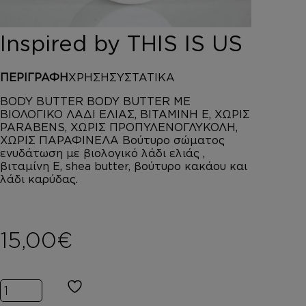
DEPOT
AUSTRALIAN GOLD
Inspired by THIS IS US
HOROMIA
SPECIAL OFFERS
ΠΕΡΙΓΡΑΦΗ
ΧΡΗΣΗ
ΣΥΣΤΑΤΙΚΑ
ΣΥΝΔΕΣΗ
ΚΑΛΑΘΙ
BODY BUTTER BODY BUTTER ΜΕ
ΒΙΟΛΟΓΙΚΟ ΛΑΔΙ ΕΛΙΑΣ, ΒΙΤΑΜΙΝΗ Ε, ΧΩΡΙΣ
PARABENS, ΧΩΡΙΣ ΠΡΟΠΥΛΕΝΟΓΛΥΚΟΛΗ,
ΧΩΡΙΣ ΠΑΡΑΦΙΝΕΛΑ Βούτυρο σώματος
ενυδάτωση με βιολογικό λάδι ελιάς ,
βιταμίνη Ε, shea butter, βούτυρο κακάου και
λάδι καρύδας.
15,00
€
Inspired by THIS IS US ποσότητα