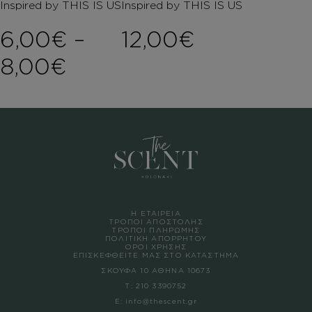
Inspired by THIS IS US
Inspired by THIS IS US
6,00
€
–
12,00
€
Price range: 6,00€ th
8,00
€
Η ΕΤΑΙΡΕΙΑ
ΤΡΟΠΟΙ ΑΠΟΣΤΟΛΗΣ
ΤΡΟΠΟΙ ΠΛΗΡΩΜΗΣ
ΠΟΛΙΤΙΚΗ ΑΠΟΡΡΗΤΟΥ
ΟΡΟΙ ΧΡΗΣΗΣ
ΕΠΙΣΚΕΦΘΕΙΤΕ ΜΑΣ ΣΤΟ ΚΑΤΑΣΤΗΜΑ
ΣΚΟΥΦΑ 10 ΑΘΗΝΑ 10673
Τ:
210 3390752
Ε:
info@thescent.gr