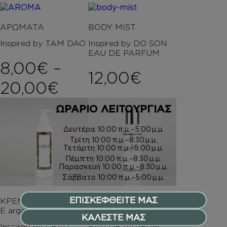
ΑΡΩΜΑΤΑ
BODY MIST
Inspired by TAM DAO
Inspired by DO SON
EAU DE PARFUM
8,00
€
–
12,00
€
Price range: 8,00€ 
20,00
€
ΩΡΑΡΙΟ ΛΕΙΤΟΥΡΓΙΑΣ
Δευτέρα
10:00 π.μ.–5:00 μ.μ.
Τρίτη
10:00 π.μ.–8:30 μ.μ.
Τετάρτη
10:00 π.μ.–5:00 μ.μ.
Πέμπτη
10:00 π.μ.–8:30 μ.μ.
Παρασκευή
10:00 π.μ.–8:30 μ.μ.
Σάββατο
10:00 π.μ.–5:00 μ.μ.
ΕΠΙΣΚΕΦΘΕΙΤΕ ΜΑΣ
ΚΡΕΜΑ ΣΩΜΑΤΟΣ Μ
ΑΦΡΟΛΟΥΤΡΑ
Ε argan oil
ΚΑΛΕΣΤΕ ΜΑΣ
Inspired by DO SON
Inspired by L’EAU
EAU DE PARFUM