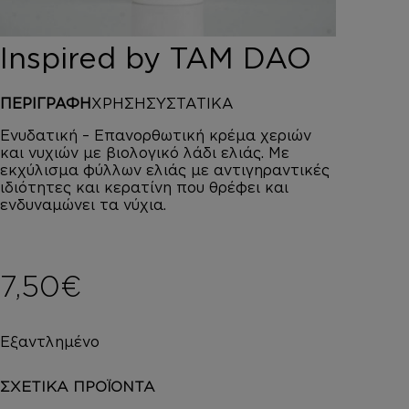
DEPOT
AUSTRALIAN GOLD
Inspired by TAM DAO
HOROMIA
SPECIAL OFFERS
ΠΕΡΙΓΡΑΦΗ
ΧΡΗΣΗ
ΣΥΣΤΑΤΙΚΑ
ΣΥΝΔΕΣΗ
ΚΑΛΑΘΙ
Ενυδατική – Επανορθωτική κρέμα χεριών
και νυχιών με βιολογικό λάδι ελιάς. Με
εκχύλισμα φύλλων ελιάς με αντιγηραντικές
ιδιότητες και κερατίνη που θρέφει και
ενδυναμώνει τα νύχια.
7,50
€
Εξαντλημένο
ΣΧΕΤΙΚΑ ΠΡΟΪΟΝΤΑ