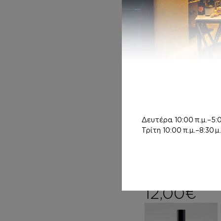
14,00
€
ΚΡΕΜΕΣ ΣΩΜΑΤ
Δευτέρα
10:00 π.μ.–5:0
ΟΣ
Τρίτη
10:00 π.μ.–8:30 μ.
Inspired by SHE
WOOD
7,00
€
–
Pri
12,00
€