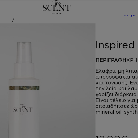
/
Inspi
red by SHE
Inspire
ΠΕΡΙΓΡΑΦΗ
ΧΡΗ
Ελαφρύ, μη λιπ
απορροφάται αμέ
και τόνωσης. Εν
την λεία και λα
χαρίζει διάρκει
Είναι τέλειο για
οποιαδήποτε ώρα
mineral oil, synth