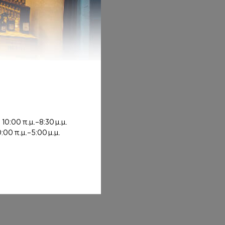
ή
10:00 π.μ.–8:30 μ.μ.
0:00 π.μ.–5:00 μ.μ.
 6,00€ through 8,00€
00€