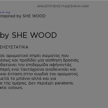
/
ΠΡΟΣΩΠΙΚΗ
ΑΝΑΖΗΤΗΣΗ
ΣΥΝΔΕΣΗ
/
BODY
red by
 WOOD
d by SHE WOOD
ΣΗ
ΣΥΣΤΑΤΙΚΑ
αρό, αρωματικό σπρέι σώματος που
σως και προδίδει μία αίσθηση δροσιάς
υδατώνει την επιδερμίδα αφήνοντάς
μπερή, ενώ ταυτόχρονα αναδεικνύει και
α και ένταση στην ευωδιά του αρώματος.
 μετά το μπάνιο αλλά και για
 της ημέρας. Δεν περιέχει parabens,
etic colours.