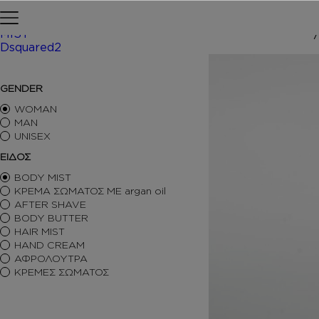
Skip to content
Αρχική σελίδα
ΠΕΡΙΠΟΙΗΣΗ
MIST
Dsquared2
/ Inspi
ΑΡΩΜΑΤΑ ΤΥΠΟΥ
GENDER
ΑΦΡΟΛΟΥΤΡΑ
ΚΡΕΜΕΣ ΣΩΜΑΤΟΣ
WOMAN
BODY BUTTER
MAN
UNISEX
BODY MIST
HAIR MIST
ΕΙΔΟΣ
AFTER SHAVE
BODY MIST
BODY SORBET – AFTER SUN
ΚΡΕΜΑ ΣΩΜΑΤΟΣ ΜΕ argan oil
HAIR OILS
AFTER SHAVE
SHIMMERING BODY OIL
BODY BUTTER
SKINCARE
HAIR MIST
ΑΝΤΙΣΗΠΤΙΚΑ
HAND CREAM
ΑΡΩΜΑΤΙΚΑ ΚΕΡΙΑ – DIFFUSERS
ΑΦΡΟΛΟΥΤΡΑ
SETS
ΚΡΕΜΕΣ ΣΩΜΑΤΟΣ
SEASONAL
ORTIGIA SICILIA