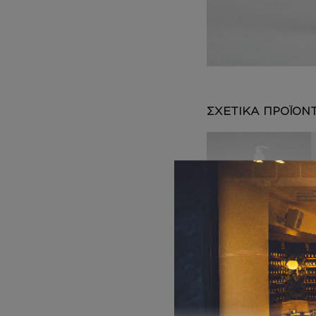
DEPOT
AUSTRALIAN GOLD
HOROMIA
SPECIAL OFFERS
ΣΧΕΤΙΚΑ ΠΡΟΪΟΝ
ΚΡΕΜΑ ΣΩΜΑΤΟ
Σ ΜΕ argan oil
Inspired by SHE
WOOD