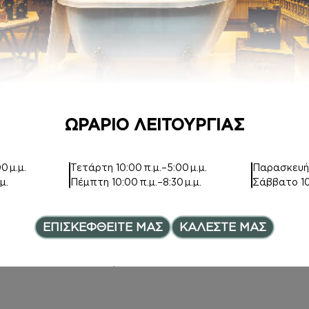
15,00
€
7,50
€
ΩΡΑΡΙΟ ΛΕΙΤΟΥΡΓΙΑΣ
HAIR MIST
ΑΦΡΟΛΟΥΤΡΑ
0 μ.μ.
Τετάρτη
10:00 π.μ.–5:00 μ.μ.
Παρασκευ
μ.
Πέμπτη
10:00 π.μ.–8:30 μ.μ.
Σάββατο
1
Inspired by SHE
Inspired by SHE
WOOD
WOOD
11,00
€
6,00
€
–
ΕΠΙΣΚΕΦΘΕΙΤΕ ΜΑΣ
ΚΑΛΕΣΤΕ ΜΑΣ
Price range:
8,00
€
ce range: 7,00€ through 12,