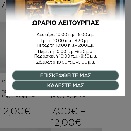
7,50
€
8,00
€
–
Price ran
20,00
€
ΩΡΑΡΙΟ ΛΕΙΤΟΥΡΓΙΑΣ
Δευτέρα
10:00 π.μ.–5:00 μ.μ.
Τρίτη
10:00 π.μ.–8:30 μ.μ.
Τετάρτη
10:00 π.μ.–5:00 μ.μ.
Πέμπτη
10:00 π.μ.–8:30 μ.μ.
Παρασκευή
10:00 π.μ.–8:30 μ.μ.
Σάββατο
10:00 π.μ.–5:00 μ.μ.
ΕΠΙΣΚΕΦΘΕΙΤΕ ΜΑΣ
BODY MIST
ΚΡΕΜΕΣ ΣΩΜΑΤΟΣ
ΚΑΛΕΣΤΕ ΜΑΣ
Inspired by SCANDAL
Inspired by SCANDAL
POUR HOMME
POUR HOMME
12,00
€
7,00
€
–
Price rang
12,00
€