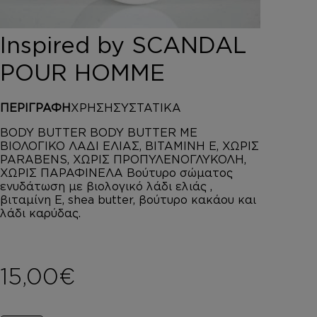
DEPOT
AUSTRALIAN GOLD
Inspired by SCANDAL
HOROMIA
SPECIAL OFFERS
POUR HOMME
ΣΥΝΔΕΣΗ
ΚΑΛΑΘΙ
ΠΕΡΙΓΡΑΦΗ
ΧΡΗΣΗ
ΣΥΣΤΑΤΙΚΑ
BODY BUTTER BODY BUTTER ΜΕ
ΒΙΟΛΟΓΙΚΟ ΛΑΔΙ ΕΛΙΑΣ, ΒΙΤΑΜΙΝΗ Ε, ΧΩΡΙΣ
PARABENS, ΧΩΡΙΣ ΠΡΟΠΥΛΕΝΟΓΛΥΚΟΛΗ,
ΧΩΡΙΣ ΠΑΡΑΦΙΝΕΛΑ Βούτυρο σώματος
ενυδάτωση με βιολογικό λάδι ελιάς ,
βιταμίνη Ε, shea butter, βούτυρο κακάου και
λάδι καρύδας.
15,00
€