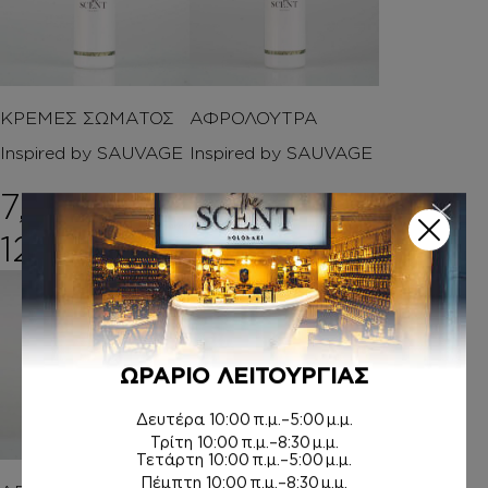
ΚΡΕΜΕΣ ΣΩΜΑΤΟΣ
ΑΦΡΟΛΟΥΤΡΑ
Inspired by SAUVAGE
Inspired by SAUVAGE
7,00
€
–
6,00
€
–
Price range: 7,00€ t
Price rang
12,00
€
8,00
€
ΩΡΑΡΙΟ ΛΕΙΤΟΥΡΓΙΑΣ
Δευτέρα
10:00 π.μ.–5:00 μ.μ.
Τρίτη
10:00 π.μ.–8:30 μ.μ.
Τετάρτη
10:00 π.μ.–5:00 μ.μ.
Πέμπτη
10:00 π.μ.–8:30 μ.μ.