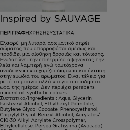
DEPOT
AUSTRALIAN GOLD
Inspired by SAUVAGE
HOROMIA
SPECIAL OFFERS
ΠΕΡΙΓΡΑΦΗ
ΧΡΗΣΗ
ΣΥΣΤΑΤΙΚΑ
ΣΥΝΔΕΣΗ
ΚΑΛΑΘΙ
Ελαφρύ, μη λιπαρό, αρωματικό σπρέι
σώματος που απορροφάται αμέσως και
προδίδει μία αίσθηση δροσιάς και τόνωσης.
Ενυδατώνει την επιδερμίδα αφήνοντάς την
λεία και λαμπερή, ενώ ταυτόχρονα
αναδεικνύει και χαρίζει διάρκεια και ένταση
στην ευωδιά του αρώματος. Είναι τέλειο για
μετά το μπάνιο αλλά και για οποιαδήποτε
ώρα της ημέρας. Δεν περιέχει parabens,
mineral oil, synthetic colours.
Συστατικά/Ingredients : Aqua, Glycerin,
Isostearyl Alcohol, Ethylhexyl Palmitate,
Butylene Glycol Cocoate, Phenoxyethanol,
Carpylyl Glycol, Benzyl Alcohol, Acrylates/
C10-30 Alkyl Acrylate Crosspolymer,
Ethylcellulose, Persea Gratissima (Avocado)