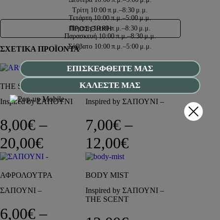
Τρίτη
10:00 π.μ.–8:30 μ.μ.
Τετάρτη
10:00 π.μ.–5:00 μ.μ.
Πέμπτη
10:00 π.μ.–8:30 μ.μ.
ΠΡΟΣΘΗΚΗ
Παρασκευή
10:00 π.μ.–8:30 μ.μ.
Σάββατο
10:00 π.μ.–5:00 μ.μ.
ΣΧΕΤΙΚΑ ΠΡΟΪΟΝΤΑ
ΕΠΙΣΚΕΦΘΕΙΤΕ ΜΑΣ
ΚΑΛΕΣΤΕ ΜΑΣ
THE SCENT
ΚΡΕΜΕΣ ΣΩΜΑΤΟΣ
Inspired by ΣΑΠΟΥΝΙ
Inspired by ΣΑΠΟΥΝΙ –
8,00
€
–
7,00
€
–
Price range: 8,00€ through 
Price range: 7
20,00
€
12,00
€
ΑΦΡΟΛΟΥΤΡΑ
BODY MIST
ΣΑΠΟΥΝΙ –
Inspired by ΣΑΠΟΥΝΙ –
THE SCENT
6,00
€
–