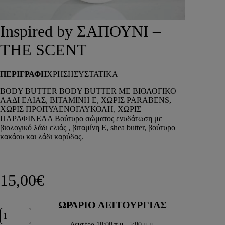
DEPOT
AUSTRALIAN GOLD
Inspired by ΣΑΠΟΥΝΙ –
HOROMIA
SPECIAL OFFERS
THE SCENT
ΣΥΝΔΕΣΗ
ΚΑΛΑΘΙ
ΠΕΡΙΓΡΑΦΗ
ΧΡΗΣΗ
ΣΥΣΤΑΤΙΚΑ
BODY BUTTER BODY BUTTER ΜΕ ΒΙΟΛΟΓΙΚΟ
ΛΑΔΙ ΕΛΙΑΣ, ΒΙΤΑΜΙΝΗ Ε, ΧΩΡΙΣ PARABENS,
ΧΩΡΙΣ ΠΡΟΠΥΛΕΝΟΓΛΥΚΟΛΗ, ΧΩΡΙΣ
ΠΑΡΑΦΙΝΕΛΑ Βούτυρο σώματος ενυδάτωση με
βιολογικό λάδι ελιάς , βιταμίνη Ε, shea butter, βούτυρο
κακάου και λάδι καρύδας.
15,00
€
ΩΡΑΡΙΟ ΛΕΙΤΟΥΡΓΙΑΣ
Inspired by ΣΑΠΟΥΝΙ - THE SCENT ποσότητα
Δευτέρα
10:00 π.μ.–5:00 μ.μ.