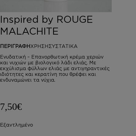
DEPOT
AUSTRALIAN GOLD
Inspired by ROUGE
HOROMIA
SPECIAL OFFERS
MALACHITE
ΣΥΝΔΕΣΗ
ΚΑΛΑΘΙ
ΠΕΡΙΓΡΑΦΗ
ΧΡΗΣΗ
ΣΥΣΤΑΤΙΚΑ
Ενυδατική – Επανορθωτική κρέμα χεριών
και νυχιών με βιολογικό λάδι ελιάς. Με
εκχύλισμα φύλλων ελιάς με αντιγηραντικές
ιδιότητες και κερατίνη που θρέφει και
ενδυναμώνει τα νύχια.
7,50
€
Εξαντλημένο