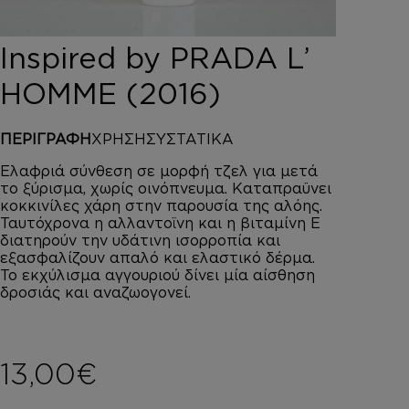
DEPOT
AUSTRALIAN GOLD
Inspired by PRADA L’
HOROMIA
SPECIAL OFFERS
HOMME (2016)
ΣΥΝΔΕΣΗ
ΚΑΛΑΘΙ
ΠΕΡΙΓΡΑΦΗ
ΧΡΗΣΗ
ΣΥΣΤΑΤΙΚΑ
Ελαφριά σύνθεση σε μορφή τζελ για μετά
το ξύρισμα, χωρίς οινόπνευμα. Καταπραϋνει
κοκκινίλες χάρη στην παρουσία της αλόης.
Ταυτόχρονα η αλλαντοϊνη και η βιταμίνη Ε
διατηρούν την υδάτινη ισορροπία και
εξασφαλίζουν απαλό και ελαστικό δέρμα.
Το εκχύλισμα αγγουριού δίνει μία αίσθηση
δροσιάς και αναζωογονεί.
13,00
€