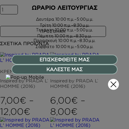
ΩΡΑΡΙΟ ΛΕΙΤΟΥΡΓΙΑΣ
Inspired by PRADA L' HOMME (2016) ποσότητα
Δευτέρα
10:00 π.μ.–5:00 μ.μ.
Τρίτη
10:00 π.μ.–8:30 μ.μ.
Τετάρτη
10:00 π.μ.–5:00 μ.μ.
ΠΡΟΣΘΗΚΗ
Πέμπτη
10:00 π.μ.–8:30 μ.μ.
Παρασκευή
10:00 π.μ.–8:30 μ.μ.
ΣΧΕΤΙΚΑ ΠΡΟΪΟΝΤΑ
Σάββατο
10:00 π.μ.–5:00 μ.μ.
ΕΠΙΣΚΕΦΘΕΙΤΕ ΜΑΣ
ΚΑΛΕΣΤΕ ΜΑΣ
ΚΡΕΜΕΣ ΣΩΜΑΤΟΣ
ΑΦΡΟΛΟΥΤΡΑ
Inspired by PRADA L’
Inspired by PRADA L’
HOMME (2016)
HOMME (2016)
7,00
€
–
6,00
€
–
Price range: 7,00€ t
Price rang
12,00
€
8,00
€