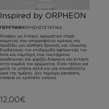
DEPOT
AUSTRALIAN GOLD
Inspired by ORPHEON
HOROMIA
SPECIAL OFFERS
ΠΕΡΙΓΡΑΦΗ
ΧΡΗΣΗ
ΣΥΣΤΑΤΙΚΑ
ΣΥΝΔΕΣΗ
ΚΑΛΑΘΙ
Ελαφρύ, μη λιπαρό, αρωματικό σπρέι
σώματος που απορροφάται αμέσως και
προδίδει μία αίσθηση δροσιάς και τόνωσης.
Ενυδατώνει την επιδερμίδα αφήνοντάς την
λεία και λαμπερή, ενώ ταυτόχρονα
αναδεικνύει και χαρίζει διάρκεια και ένταση
στην ευωδιά του αρώματος. Είναι τέλειο για
μετά το μπάνιο αλλά και για οποιαδήποτε
ώρα της ημέρας. Δεν περιέχει parabens,
mineral oil, synthetic colours.
12,00
€