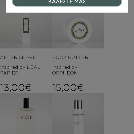
ΚΑΛΕΣΤΕ ΜΑΣ
AFTER SHAVE
BODY BUTTER
Inspired by L’EAU
Inspired by
PAPIER
ORPHEON
13,00
€
15,00
€