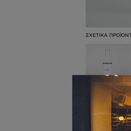
DEPOT
AUSTRALIAN GOLD
HOROMIA
SPECIAL OFFERS
ΣΧΕΤΙΚΑ ΠΡΟΪΟΝ
BODY MIST
Inspired by
ORANGE
BLOSSOM
12,00
€