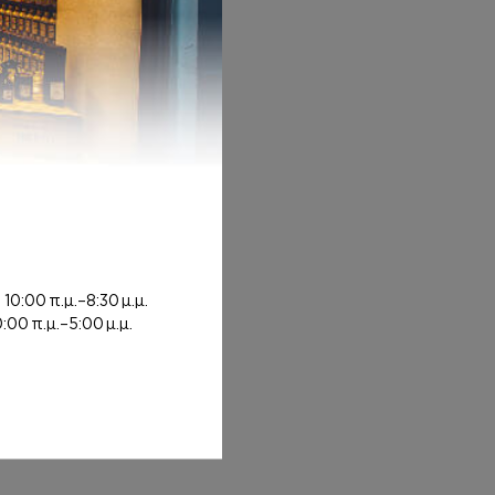
rough 12,00€
ή
10:00 π.μ.–8:30 μ.μ.
0:00 π.μ.–5:00 μ.μ.
rough 8,00€