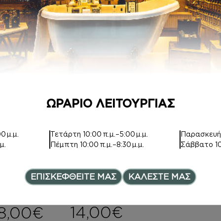
7,00
€
–
Price range: 7,00€ th
12,00
€
ΩΡΑΡΙΟ ΛΕΙΤΟΥΡΓΙΑΣ
ΑΦΡΟΛΟΥΤΡΑ
ΚΡΕΜΑ ΣΩΜΑΤΟ
0 μ.μ.
Τετάρτη
10:00 π.μ.–5:00 μ.μ.
Παρασκευ
Σ ΜΕ argan oil
μ.
Πέμπτη
10:00 π.μ.–8:30 μ.μ.
Σάββατο
1
Inspired by
ORANGE
Inspired by
BLOSSOM
SCARLET POPPY
ΕΠΙΣΚΕΦΘΕΙΤΕ ΜΑΣ
ΚΑΛΕΣΤΕ ΜΑΣ
COLOGNE
INTENSE
6,00
€
–
Price range: 6,00€ th
14,00
€
8,00
€