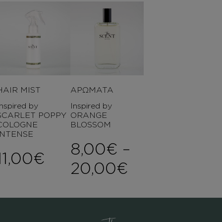
HAIR MIST
ΑΡΩΜΑΤΑ
Inspired by
Inspired by
SCARLET POPPY
ORANGE
COLOGNE
BLOSSOM
INTENSE
8,00
€
–
11,00
€
Price range
20,00
€