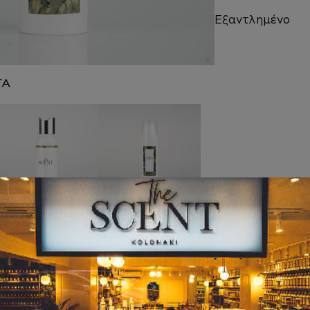
Εξαντλημένο
ΤΑ
ΚΡΕΜΕΣ ΣΩΜΑΤ
AFTER SHAVE
ΟΣ
Inspired by
Inspired by
ORANGE
SCARLET POPPY
BLOSSOM
COLOGNE
INTENSE
13,00
€