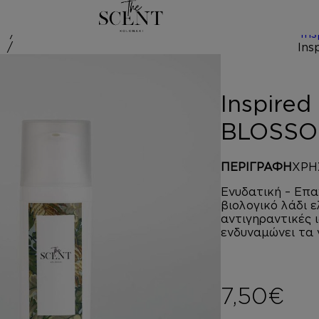
/
Ins
 by ORANGE B
Inspire
BLOSS
ΠΕΡΙΓΡΑΦΗ
ΧΡΗ
Ενυδατική – Επα
βιολογικό λάδι 
αντιγηραντικές 
ενδυναμώνει τα 
7,50
€