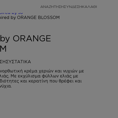
/
ΠΡΟΣΩΠΙΚΗ
ΑΝΑΖΗΤΗΣΗ
ΣΥΝΔΕΣΗ
/
HAND
pired by Jo
LOSSOM
d by ORANGE
OM
ΣΗ
ΣΥΣΤΑΤΙΚΑ
νορθωτική κρέμα χεριών και νυχιών με
ελιάς. Με εκχύλισμα φύλλων ελιάς με
ιδιότητες και κερατίνη που θρέφει και
νύχια.