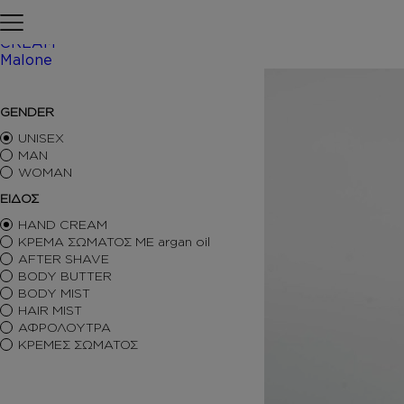
Skip to content
Αρχική σελίδα
ΠΕΡΙΠΟΙΗΣΗ
CREAM
Malone
/ Inspired
ΑΡΩΜΑΤΑ ΤΥΠΟΥ
GENDER
ΑΦΡΟΛΟΥΤΡΑ
ΚΡΕΜΕΣ ΣΩΜΑΤΟΣ
UNISEX
BODY BUTTER
MAN
WOMAN
BODY MIST
HAIR MIST
ΕΙΔΟΣ
AFTER SHAVE
HAND CREAM
BODY SORBET – AFTER SUN
ΚΡΕΜΑ ΣΩΜΑΤΟΣ ΜΕ argan oil
HAIR OILS
AFTER SHAVE
SHIMMERING BODY OIL
BODY BUTTER
SKINCARE
BODY MIST
ΑΝΤΙΣΗΠΤΙΚΑ
HAIR MIST
ΑΡΩΜΑΤΙΚΑ ΚΕΡΙΑ – DIFFUSERS
ΑΦΡΟΛΟΥΤΡΑ
SETS
ΚΡΕΜΕΣ ΣΩΜΑΤΟΣ
SEASONAL
ORTIGIA SICILIA