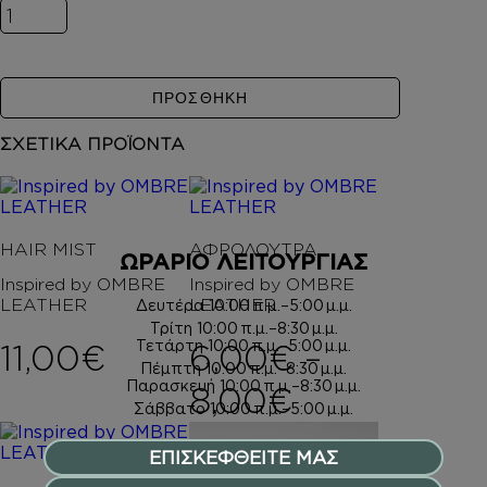
Inspired by OMBRE LEATHER ποσότητα
ΠΡΟΣΘΗΚΗ
ΣΧΕΤΙΚΑ ΠΡΟΪΟΝΤΑ
HAIR MIST
ΑΦΡΟΛΟΥΤΡΑ
ΩΡΑΡΙΟ ΛΕΙΤΟΥΡΓΙΑΣ
Inspired by OMBRE
Inspired by OMBRE
LEATHER
LEATHER
Δευτέρα
10:00 π.μ.–5:00 μ.μ.
Τρίτη
10:00 π.μ.–8:30 μ.μ.
Τετάρτη
10:00 π.μ.–5:00 μ.μ.
11,00
€
6,00
€
–
Πέμπτη
10:00 π.μ.–8:30 μ.μ.
Παρασκευή
10:00 π.μ.–8:30 μ.μ.
Price rang
8,00
€
Σάββατο
10:00 π.μ.–5:00 μ.μ.
ΕΠΙΣΚΕΦΘΕΙΤΕ ΜΑΣ