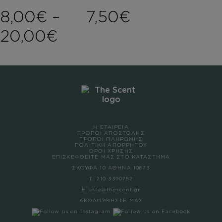
8,00
€
–
7,50
€
Price range: 8,00€ 
20,00
€
Η ΕΤΑΙΡΕΙΑ
ΤΡΟΠΟΙ ΑΠΟΣΤΟΛΗΣ
ΤΡΟΠΟΙ ΠΛΗΡΩΜΗΣ
ΠΟΛΙΤΙΚΗ ΑΠΟΡΡΗΤΟΥ
ΟΡΟΙ ΧΡΗΣΗΣ
ΕΠΙΣΚΕΦΘΕΙΤΕ ΜΑΣ ΣΤΟ ΚΑΤΑΣΤΗΜΑ
ΣΚΟΥΦΑ 10 ΑΘΗΝΑ 10673
Τ:
210 3390752
Ε:
info@thescent.gr
ΑΚΟΛΟΥΘΗΣΤΕ ΜΑΣ