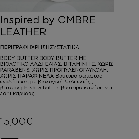
DEPOT
AUSTRALIAN GOLD
Inspired by OMBRE
HOROMIA
SPECIAL OFFERS
LEATHER
ΣΥΝΔΕΣΗ
ΚΑΛΑΘΙ
ΠΕΡΙΓΡΑΦΗ
ΧΡΗΣΗ
ΣΥΣΤΑΤΙΚΑ
BODY BUTTER BODY BUTTER ΜΕ
ΒΙΟΛΟΓΙΚΟ ΛΑΔΙ ΕΛΙΑΣ, ΒΙΤΑΜΙΝΗ Ε, ΧΩΡΙΣ
PARABENS, ΧΩΡΙΣ ΠΡΟΠΥΛΕΝΟΓΛΥΚΟΛΗ,
ΧΩΡΙΣ ΠΑΡΑΦΙΝΕΛΑ Βούτυρο σώματος
ενυδάτωση με βιολογικό λάδι ελιάς ,
βιταμίνη Ε, shea butter, βούτυρο κακάου και
λάδι καρύδας.
15,00
€