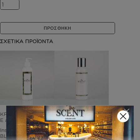
Inspired by LIGHT BLUE ποσότητα
ΠΡΟΣΘΗΚΗ
ΣΧΕΤΙΚΑ ΠΡΟΪΟΝΤΑ
ΚΡΕΜΑ ΣΩΜΑΤΟΣ Μ
ΑΦΡΟΛΟΥΤΡΑ
Ε argan oil
Inspired by LIGHT
Inspired by LIGHT
BLUE
BLUE