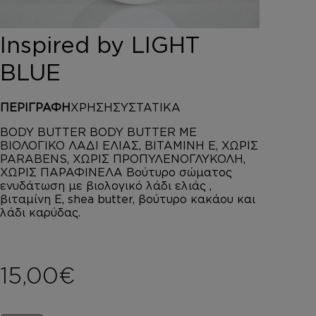
DEPOT
AUSTRALIAN GOLD
Inspired by LIGHT
HOROMIA
SPECIAL OFFERS
BLUE
ΣΥΝΔΕΣΗ
ΚΑΛΑΘΙ
ΠΕΡΙΓΡΑΦΗ
ΧΡΗΣΗ
ΣΥΣΤΑΤΙΚΑ
BODY BUTTER BODY BUTTER ΜΕ
ΒΙΟΛΟΓΙΚΟ ΛΑΔΙ ΕΛΙΑΣ, ΒΙΤΑΜΙΝΗ Ε, ΧΩΡΙΣ
PARABENS, ΧΩΡΙΣ ΠΡΟΠΥΛΕΝΟΓΛΥΚΟΛΗ,
ΧΩΡΙΣ ΠΑΡΑΦΙΝΕΛΑ Βούτυρο σώματος
ενυδάτωση με βιολογικό λάδι ελιάς ,
βιταμίνη Ε, shea butter, βούτυρο κακάου και
λάδι καρύδας.
15,00
€