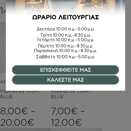
6,00
€
–
14,00
€
Price rang
8,00
€
ΩΡΑΡΙΟ ΛΕΙΤΟΥΡΓΙΑΣ
Δευτέρα
10:00 π.μ.–5:00 μ.μ.
Τρίτη
10:00 π.μ.–8:30 μ.μ.
Τετάρτη
10:00 π.μ.–5:00 μ.μ.
Πέμπτη
10:00 π.μ.–8:30 μ.μ.
Παρασκευή
10:00 π.μ.–8:30 μ.μ.
Σάββατο
10:00 π.μ.–5:00 μ.μ.
ΕΠΙΣΚΕΦΘΕΙΤΕ ΜΑΣ
ΚΑΛΕΣΤΕ ΜΑΣ
ΑΡΩΜΑΤΑ
ΚΡΕΜΕΣ ΣΩΜΑΤΟΣ
Inspired by LIGHT
Inspired by LIGHT
BLUE
BLUE
8,00
€
–
7,00
€
–
Price range: 8,00€ 
Price rang
20,00
€
12,00
€