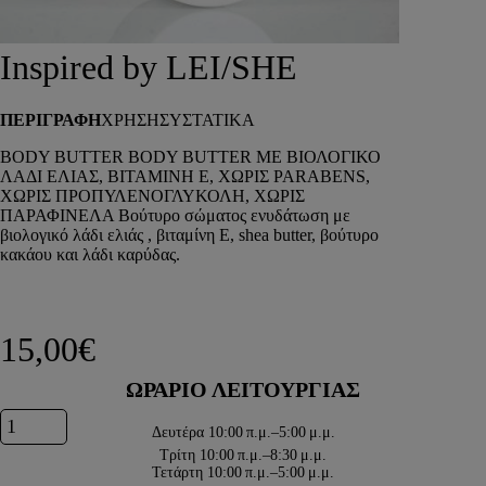
DEPOT
AUSTRALIAN GOLD
Inspired by LEI/SHE
HOROMIA
SPECIAL OFFERS
ΠΕΡΙΓΡΑΦΗ
ΧΡΗΣΗ
ΣΥΣΤΑΤΙΚΑ
ΣΥΝΔΕΣΗ
ΚΑΛΑΘΙ
BODY BUTTER BODY BUTTER ΜΕ ΒΙΟΛΟΓΙΚΟ
ΛΑΔΙ ΕΛΙΑΣ, ΒΙΤΑΜΙΝΗ Ε, ΧΩΡΙΣ PARABENS,
ΧΩΡΙΣ ΠΡΟΠΥΛΕΝΟΓΛΥΚΟΛΗ, ΧΩΡΙΣ
ΠΑΡΑΦΙΝΕΛΑ Βούτυρο σώματος ενυδάτωση με
βιολογικό λάδι ελιάς , βιταμίνη Ε, shea butter, βούτυρο
κακάου και λάδι καρύδας.
15,00
€
ΩΡΑΡΙΟ ΛΕΙΤΟΥΡΓΙΑΣ
Inspired by LEI/SHE ποσότητα
Δευτέρα
10:00 π.μ.–5:00 μ.μ.
Τρίτη
10:00 π.μ.–8:30 μ.μ.
Τετάρτη
10:00 π.μ.–5:00 μ.μ.