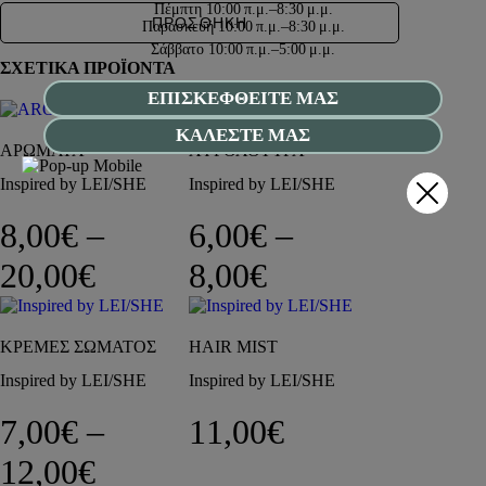
Πέμπτη
10:00 π.μ.–8:30 μ.μ.
ΠΡΟΣΘΗΚΗ
Παρασκευή
10:00 π.μ.–8:30 μ.μ.
Σάββατο
10:00 π.μ.–5:00 μ.μ.
ΣΧΕΤΙΚΑ ΠΡΟΪΟΝΤΑ
ΕΠΙΣΚΕΦΘΕΙΤΕ ΜΑΣ
ΚΑΛΕΣΤΕ ΜΑΣ
ΑΡΩΜΑΤΑ
ΑΦΡΟΛΟΥΤΡΑ
Inspired by LEI/SHE
Inspired by LEI/SHE
8,00
€
–
6,00
€
–
Price range: 8,00€ through 
Price range: 6,
20,00
€
8,00
€
ΚΡΕΜΕΣ ΣΩΜΑΤΟΣ
HAIR MIST
Inspired by LEI/SHE
Inspired by LEI/SHE
7,00
€
–
11,00
€
Price range: 7,00€ through 
12,00
€