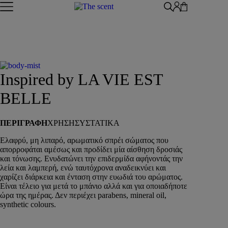
Skip to content
WOMAN
MAN
UNISEX
ΑΡΩΜΑΤΑ ΤΥΠΟΥ
ΑΦΡΟΛΟΥΤΡΑ
Inspired by LA VIE EST
ΚΡΕΜΕΣ ΣΩΜΑΤΟΣ
BODY MIST
BODY BUTTER
ΚΡΕΜΑ ΣΩΜΑΤΟΣ ΜΕ argan oil
BELLE
AFTER SHAVE
BODY MIST
BODY BUTTER
HAIR MIST
HAIR MIST
AFTER SHAVE
ΠΕΡΙΓΡΑΦΗ
ΧΡΗΣΗ
ΣΥΣΤΑΤΙΚΑ
HAND CREAM
BODY SORBET – AFTER SUN
ΑΦΡΟΛΟΥΤΡΑ
Ελαφρύ, μη λιπαρό, αρωματικό σπρέι σώματος που
HAIR OILS
ΚΡΕΜΕΣ ΣΩΜΑΤΟΣ
απορροφάται αμέσως και προδίδει μία αίσθηση δροσιάς
SHIMMERING BODY OIL
και τόνωσης. Ενυδατώνει την επιδερμίδα αφήνοντάς την
SKINCARE
λεία και λαμπερή, ενώ ταυτόχρονα αναδεικνύει και
ΑΝΤΙΣΗΠΤΙΚΑ
χαρίζει διάρκεια και ένταση στην ευωδιά του αρώματος.
ΑΡΩΜΑΤΙΚΑ ΚΕΡΙΑ – DIFFUSERS
Είναι τέλειο για μετά το μπάνιο αλλά και για οποιαδήποτε
SETS
ώρα της ημέρας. Δεν περιέχει parabens, mineral oil,
synthetic colours.
SEASONAL
ORTIGIA SICILIA