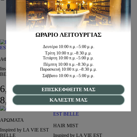
BODY BUTTER
Inspired by LA VIE EST
BELLE
15,00
€
ΩΡΑΡΙΟ ΛΕΙΤΟΥΡΓΙΑΣ
Δευτέρα
10:00 π.μ.–5:00 μ.μ.
Τρίτη
10:00 π.μ.–8:30 μ.μ.
Τετάρτη
10:00 π.μ.–5:00 μ.μ.
ΑΦΡΟΛΟΥΤΡΑ
HAND CREAM
Πέμπτη
10:00 π.μ.–8:30 μ.μ.
Inspired by LA VIE EST
Inspired by LA VIE EST
Παρασκευή
10:00 π.μ.–8:30 μ.μ.
BELLE
BELLE
Σάββατο
10:00 π.μ.–5:00 μ.μ.
6,00
€
–
7,50
€
ΕΠΙΣΚΕΦΘΕΙΤΕ ΜΑΣ
Price range: 6,00€ through 8
8,00
€
ΚΑΛΕΣΤΕ ΜΑΣ
ΑΡΩΜΑΤΑ
HAIR MIST
Inspired by LA VIE EST
BELLE
Inspired by LA VIE EST