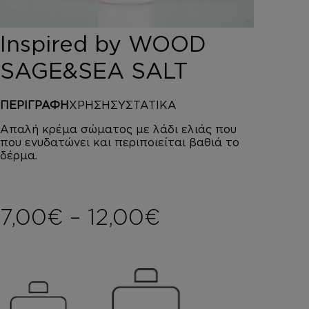
DEPOT
AUSTRALIAN GOLD
Inspired by WOOD
HOROMIA
SPECIAL OFFERS
SAGE&SEA SALT
ΣΥΝΔΕΣΗ
ΚΑΛΑΘΙ
ΠΕΡΙΓΡΑΦΗ
ΧΡΗΣΗ
ΣΥΣΤΑΤΙΚΑ
Απαλή κρέμα σώματος με λάδι ελιάς που
που ενυδατώνει και περιποιείται βαθιά το
δέρμα.
Price range: 
7,00
€
–
12,00
€