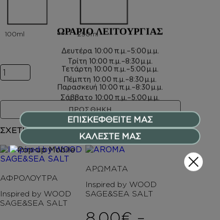
ΩΡΑΡΙΟ ΛΕΙΤΟΥΡΓΙΑΣ
Δευτέρα
10:00 π.μ.–5:00 μ.μ.
Τρίτη
10:00 π.μ.–8:30 μ.μ.
Inspired by WOOD SAGE&SEA SALT ποσότητα
Τετάρτη
10:00 π.μ.–5:00 μ.μ.
Πέμπτη
10:00 π.μ.–8:30 μ.μ.
Παρασκευή
10:00 π.μ.–8:30 μ.μ.
Σάββατο
10:00 π.μ.–5:00 μ.μ.
ΠΡΟΣΘΗΚΗ
ΕΠΙΣΚΕΦΘΕΙΤΕ ΜΑΣ
ΣΧΕΤΙΚΑ ΠΡΟΪΟΝΤΑ
ΚΑΛΕΣΤΕ ΜΑΣ
ΑΡΩΜΑΤΑ
ΑΦΡΟΛΟΥΤΡΑ
Inspired by WOOD
Inspired by WOOD
SAGE&SEA SALT
SAGE&SEA SALT
8,00
€
–