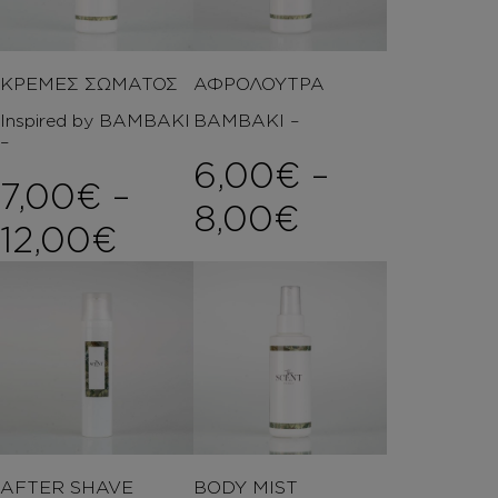
ΚΡΕΜΕΣ ΣΩΜΑΤΟΣ
ΑΦΡΟΛΟΥΤΡΑ
Inspired by ΒΑΜΒΑΚΙ
ΒΑΜΒΑΚΙ –
–
6,00
€
–
7,00
€
–
Price rang
8,00
€
Price range: 7,00€ t
12,00
€
AFTER SHAVE
BODY MIST