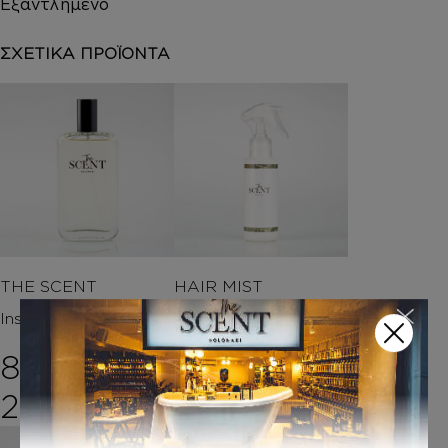
Εξαντλημένο
ΣΧΕΤΙΚΑ ΠΡΟΪΟΝΤΑ
THE SCENT
HAIR MIST
Inspired by ΒΑΜΒΑΚΙ
Inspired by ΒΑΜΒΑΚΙ
– THE SCENT
8,00
€
–
11,00
€
Price range: 8,00€ 
20,00
€