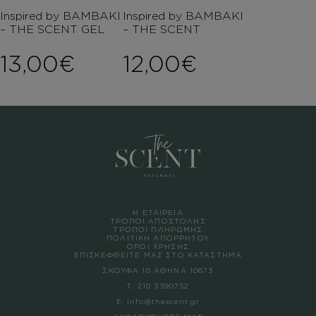
Inspired by ΒΑΜΒΑΚΙ
Inspired by ΒΑΜΒΑΚΙ
– THE SCENT GEL
– THE SCENT
13,00
€
12,00
€
Η ΕΤΑΙΡΕΙΑ
ΤΡΟΠΟΙ ΑΠΟΣΤΟΛΗΣ
ΤΡΟΠΟΙ ΠΛΗΡΩΜΗΣ
ΠΟΛΙΤΙΚΗ ΑΠΟΡΡΗΤΟΥ
ΟΡΟΙ ΧΡΗΣΗΣ
ΕΠΙΣΚΕΦΘΕΙΤΕ ΜΑΣ ΣΤΟ ΚΑΤΑΣΤΗΜΑ
ΣΚΟΥΦΑ 10 ΑΘΗΝΑ 10673
Τ:
210 3390752
Ε:
info@thescent.gr