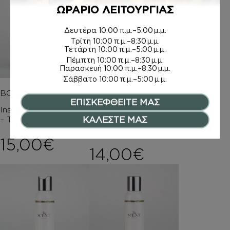
ΩΡΑΡΙΟ ΛΕΙΤΟΥΡΓΙΑΣ
Δευτέρα
10:00 π.μ.–5:00 μ.μ.
Τρίτη
10:00 π.μ.–8:30 μ.μ.
Τετάρτη
10:00 π.μ.–5:00 μ.μ.
Πέμπτη
10:00 π.μ.–8:30 μ.μ.
Παρασκευή
10:00 π.μ.–8:30 μ.μ.
Σάββατο
10:00 π.μ.–5:00 μ.μ.
BODY BUTTER
ΚΡΕΜΑ ΣΩΜΑΤΟΣ Μ
ΕΠΙΣΚΕΦΘΕΙΤΕ ΜΑΣ
Ε argan oil
Inspired by ΒΑΜΒΑΚΙ
– THE SCENT
Inspired by ΒΑΜΒΑΚΙ
ΚΑΛΕΣΤΕ ΜΑΣ
– THE SCENT
15,00
€
14,00
€