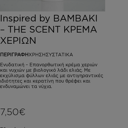
DEPOT
AUSTRALIAN GOLD
Inspired by ΒΑΜΒΑΚΙ
HOROMIA
SPECIAL OFFERS
– THE SCENT ΚΡΕΜΑ
ΣΥΝΔΕΣΗ
ΧΕΡΙΩΝ
ΚΑΛΑΘΙ
ΠΕΡΙΓΡΑΦΗ
ΧΡΗΣΗ
ΣΥΣΤΑΤΙΚΑ
Ενυδατική – Επανορθωτική κρέμα χεριών
και νυχιών με βιολογικό λάδι ελιάς. Με
εκχύλισμα φύλλων ελιάς με αντιγηραντικές
ιδιότητες και κερατίνη που θρέφει και
ενδυναμώνει τα νύχια.
7,50
€