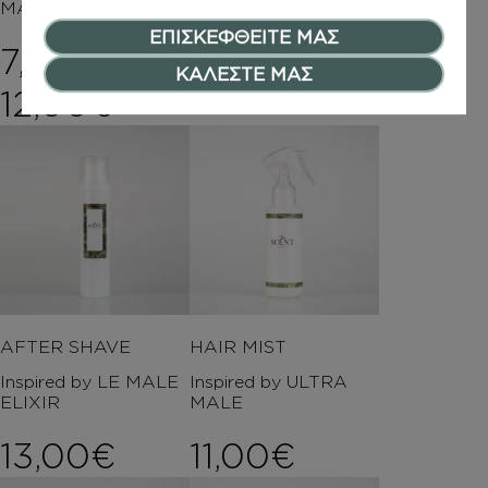
MALE
MALE
ΕΠΙΣΚΕΦΘΕΙΤΕ ΜΑΣ
7,00
€
–
13,00
€
ΚΑΛΕΣΤΕ ΜΑΣ
Price range: 7,00€ t
12,00
€
AFTER SHAVE
HAIR MIST
Inspired by LE MALE
Inspired by ULTRA
ELIXIR
MALE
13,00
€
11,00
€