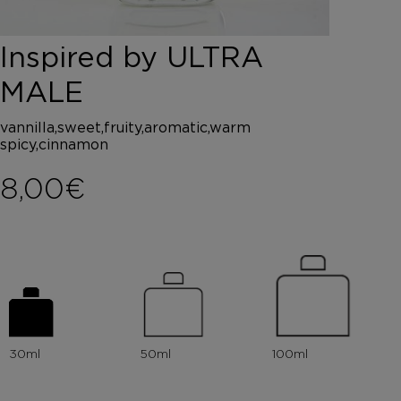
DEPOT
AUSTRALIAN GOLD
Inspired by ULTRA
HOROMIA
SPECIAL OFFERS
MALE
ΣΥΝΔΕΣΗ
ΚΑΛΑΘΙ
vannilla,sweet,fruity,aromatic,warm
spicy,cinnamon
8,00
€