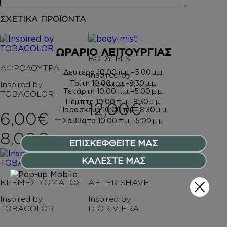
ΣΧΕΤΙΚΑ ΠΡΟΪΟΝΤΑ
ΩΡΑΡΙΟ ΛΕΙΤΟΥΡΓΙΑΣ
BODY MIST
ΑΦΡΟΛΟΥΤΡΑ
Δευτέρα
10:00 π.μ.–5:00 μ.μ.
Inspired by
Τρίτη
10:00 π.μ.–8:30 μ.μ.
Inspired by
TOBACOLOR
Τετάρτη
10:00 π.μ.–5:00 μ.μ.
TOBACOLOR
Πέμπτη
10:00 π.μ.–8:30 μ.μ.
12,00
€
Παρασκευή
10:00 π.μ.–8:30 μ.μ.
6,00
€
–
Σάββατο
10:00 π.μ.–5:00 μ.μ.
Price range: 6,00€ th
8,00
€
ΕΠΙΣΚΕΦΘΕΙΤΕ ΜΑΣ
ΚΑΛΕΣΤΕ ΜΑΣ
ΚΡΕΜΕΣ ΣΩΜΑΤΟΣ
AFTER SHAVE
Inspired by
Inspired by
TOBACOLOR
DIORIVIERA