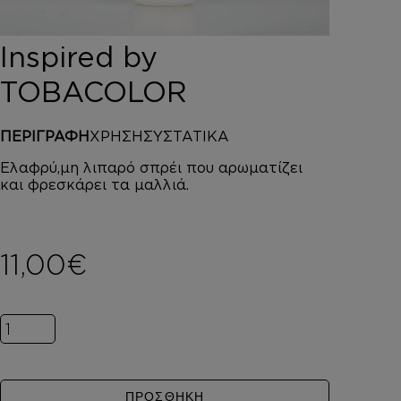
DEPOT
AUSTRALIAN GOLD
Inspired by
HOROMIA
SPECIAL OFFERS
TOBACOLOR
ΣΥΝΔΕΣΗ
ΚΑΛΑΘΙ
ΠΕΡΙΓΡΑΦΗ
ΧΡΗΣΗ
ΣΥΣΤΑΤΙΚΑ
Ελαφρύ,μη λιπαρό σπρέι που αρωματίζει
και φρεσκάρει τα μαλλιά.
11,00
€
Inspired by TOBACOLOR ποσότητα
ΠΡΟΣΘΗΚΗ