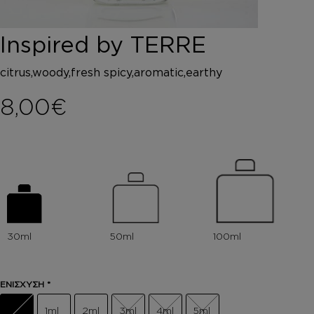
DEPOT
AUSTRALIAN GOLD
Inspired by TERRE
HOROMIA
SPECIAL OFFERS
citrus,woody,fresh spicy,aromatic,earthy
ΣΥΝΔΕΣΗ
ΚΑΛΑΘΙ
8,00
€
ΕΝΙΣΧΥΣΗ
*
1ml
2ml
3ml
4ml
5ml