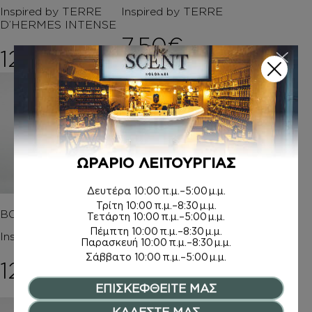
Inspired by TERRE
Inspired by TERRE
D’HERMES INTENSE
7,50
€
12,00
€
ΩΡΑΡΙΟ ΛΕΙΤΟΥΡΓΙΑΣ
Δευτέρα
10:00 π.μ.–5:00 μ.μ.
Τρίτη
10:00 π.μ.–8:30 μ.μ.
BODY MIST
ΚΡΕΜΑ ΣΩΜΑΤΟΣ Μ
Τετάρτη
10:00 π.μ.–5:00 μ.μ.
Ε argan oil
Πέμπτη
10:00 π.μ.–8:30 μ.μ.
Inspired by TERRE
Παρασκευή
10:00 π.μ.–8:30 μ.μ.
Inspired by TERRE
Σάββατο
10:00 π.μ.–5:00 μ.μ.
12,00
€
14,00
€
ΕΠΙΣΚΕΦΘΕΙΤΕ ΜΑΣ
ΚΑΛΕΣΤΕ ΜΑΣ