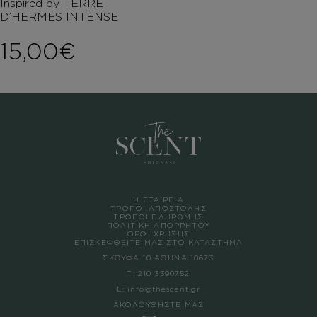
Inspired by TERRE
D’HERMES INTENSE
15,00
€
Η ΕΤΑΙΡΕΙΑ
ΤΡΟΠΟΙ ΑΠΟΣΤΟΛΗΣ
ΤΡΟΠΟΙ ΠΛΗΡΩΜΗΣ
ΠΟΛΙΤΙΚΗ ΑΠΟΡΡΗΤΟΥ
ΟΡΟΙ ΧΡΗΣΗΣ
ΕΠΙΣΚΕΦΘΕΙΤΕ ΜΑΣ ΣΤΟ ΚΑΤΑΣΤΗΜΑ
ΣΚΟΥΦΑ 10 ΑΘΗΝΑ 10673
Τ:
210 3390752
Ε:
info@thescent.gr
ΑΚΟΛΟΥΘΗΣΤΕ ΜΑΣ