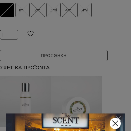
1ml
2ml
3ml
4ml
5ml
Inspired by TAJ SUNSET ποσότητα
ΠΡΟΣΘΗΚΗ
ΣΧΕΤΙΚΑ ΠΡΟΪΟΝΤΑ