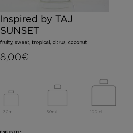
DEPOT
AUSTRALIAN GOLD
Inspired by TAJ
HOROMIA
SPECIAL OFFERS
SUNSET
ΣΥΝΔΕΣΗ
ΚΑΛΑΘΙ
fruity, sweet, tropical, citrus, coconut
8,00
€
ΕΝΙΣΧΥΣΗ
*